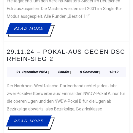
VEREINSMASTERS
Freitagabend, um den Vereins-Masters-Sieger im Deutschen
Eck auszuspielen. Die Masters werden seit 2001 im Single-Ko-
Modus ausgespielt. Alle Runden „Best of 11“
READ
READ MORE
MORE
29.11.24 – POKAL-AUS GEGEN DSC
29.11.24
RHEIN-SIEG 2
–
POKAL-
21.
Sandra
21. Dezember 2024
|
Sandra
|
0 Comment
|
13:12
Dezember
AUS
2024
Der Nordrhein-Westfälische-Dartverband richtet jedes Jahr
GEGEN
DSC
zwei Pokalwettbewerbe aus: Einmal den NWDV-Pokal A, nur für
RHEIN-
die oberen Ligen und den NWDV-Pokal B für die Ligen ab
SIEG
Bezirksliga abwärts, also Bezirksliga, Bezirksklasse
2
READ
READ MORE
MORE