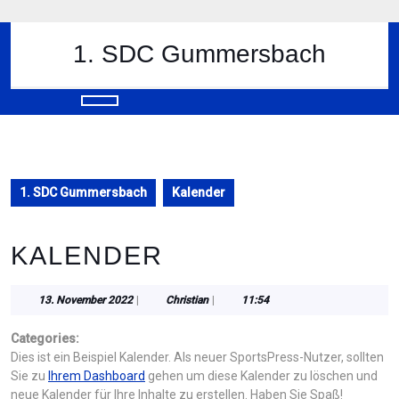
Skip
to
content
1. SDC Gummersbach
Skip
to
content
Open
Button
1. SDC Gummersbach
Kalender
KALENDER
13.
Christian
13. November 2022
|
Christian
|
11:54
November
2022
Categories:
Dies ist ein Beispiel Kalender. Als neuer SportsPress-Nutzer, sollten
Sie zu
Ihrem Dashboard
gehen um diese Kalender zu löschen und
neue Kalender für Ihre Inhalte zu erstellen. Haben Sie Spaß!