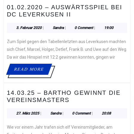
01.02.2020 – AUSWÄRTSSPIEL BEI
01.02.2020
DC LEVERKUSEN II
–
AUSWÄRTSSPIEL
3.
Sandra
3. Februar 2020
|
Sandra
|
0 Comment
|
19:00
Februar
BEI
2020
Zum Spiel gegen den Tabellenletzten aus Leverkusen machten
DC
LEVERKUSEN
sich Chief, Marcel, Holger, Detlef, Frank B. und Uwe auf den Weg.
II
Da wir das Hinspiel mit 12:2 gewinnen konnten, gingen wir
READ
READ MORE
MORE
14.03.25 – BARTHO GEWINNT DIE
14.03.25
VEREINSMASTERS
–
BARTHO
27.
Sandra
27. März 2025
|
Sandra
|
0 Comment
|
20:08
März
GEWINNT
2025
Wie vor einem Jahr trafen sich elf Vereinsmitglieder, am
DIE