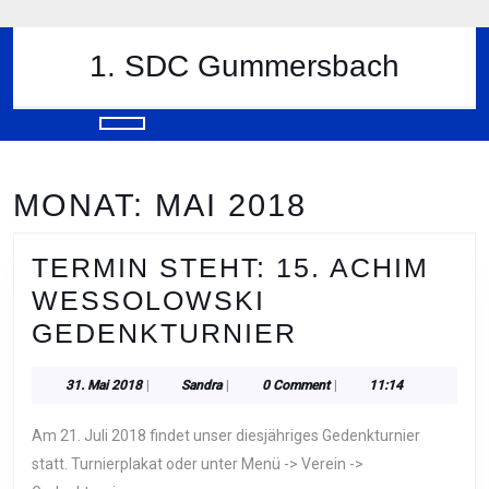
Skip
to
content
1. SDC Gummersbach
Skip
to
content
Open
Button
MONAT:
MAI 2018
TERMIN STEHT: 15. ACHIM
WESSOLOWSKI
TERMIN
GEDENKTURNIER
STEHT:
31.
Sandra
31. Mai 2018
|
Sandra
|
0 Comment
|
11:14
15.
Mai
ACHIM
2018
Am 21. Juli 2018 findet unser diesjähriges Gedenkturnier
WESSOLOWS
statt. Turnierplakat oder unter Menü -> Verein ->