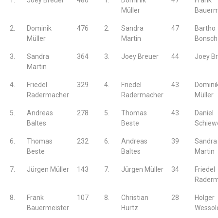
1.
Joey Breuer
480
1.
Dominik
47
Frank
Müller
Bauerm
2.
Dominik
476
2.
Sandra
47
Bartho
Müller
Martin
Bonsch
3.
Sandra
364
3.
Joey Breuer
44
Joey B
Martin
4.
Friedel
329
4.
Friedel
43
Domini
Radermacher
Radermacher
Müller
5.
Andreas
278
5.
Thomas
43
Daniel
Baltes
Beste
Schiew
6.
Thomas
232
6.
Andreas
39
Sandra
Beste
Baltes
Martin
7.
Jürgen Müller
143
7.
Jürgen Müller
34
Friedel
Raderm
8.
Frank
107
8.
Christian
28
Holger
Bauermeister
Hurtz
Wessol