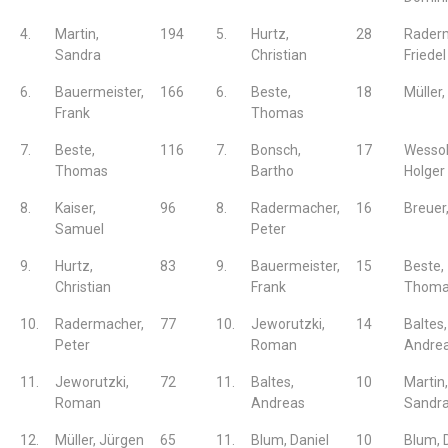
4.
Martin,
194
5.
Hurtz,
28
Rader
Sandra
Christian
Friedel
6.
Bauermeister,
166
6.
Beste,
18
Müller
Frank
Thomas
7.
Beste,
116
7.
Bonsch,
17
Wessol
Thomas
Bartho
Holger
8.
Kaiser,
96
8.
Radermacher,
16
Breuer
Samuel
Peter
9.
Hurtz,
83
9.
Bauermeister,
15
Beste,
Christian
Frank
Thom
10.
Radermacher,
77
10.
Jeworutzki,
14
Baltes,
Peter
Roman
Andre
11.
Jeworutzki,
72
11.
Baltes,
10
Martin,
Roman
Andreas
Sandr
12.
Müller, Jürgen
65
11.
Blum, Daniel
10
Blum, 