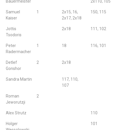
Bauermeister
2x110, 105
Samuel
1
2x15, 16,
150, 115
Kaiser
2x17, 2x18
Jottis
2x18
111, 102
Tsodoris
Peter
1
18
116, 101
Radermacher
Detlef
2
2x18
Gonshor
Sandra Martin
117, 110,
107
Roman
2
Jeworutzji
Alex Strutz
110
Holger
101
Wessolowski