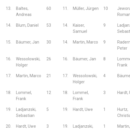
13.
Baltes,
60
11.
Müller, Jürgen
10
Jeworu
Andreas
Roma
14.
Blum, Daniel
53
14.
Kaiser,
9
Ladjan
Samuel
Sebast
15.
Bäumer, Jan
30
14.
Martin, Marco
9
Rader
Peter
16.
Wessolowski,
26
16.
Bäumer, Jan
8
Lomme
Holger
Frank
17.
Martin, Marco
21
17.
Wessolowski,
4
Bäumer
Holger
18.
Lommel,
12
18.
Lommel,
3
Hardt,
Frank
Frank
19.
Ladjanzski,
5
19.
Hardt, Uwe
1
Hurtz,
Sebastian
Christi
20.
Hardt, Uwe
3
19.
Ladjanzski,
1
Martin