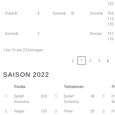
125
Frank B.
4
Dominik
18
Dominik
104,
112,
125
Dominik
3
Roman
107,
116
1 bis 10 von 23 Einträgen
❮
1
2
3
❯
SAISON 2022
Punkte
Teilnahmen
P
1.
Detlef
259
1.
Detlef
28
1.
F
Gonschor
Gonschor
B
2.
Holger
150
2.
Peter
20
2.
Fr