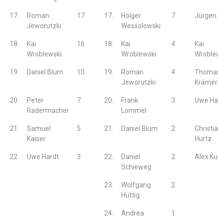
17.
Roman
17
17.
Holger
7
Jürgen 
Jeworutzki
Wessolowski
18.
Kai
16
18.
Kai
4
Kai
Wroblewski
Wroblewski
Wroble
19.
Daniel Blum
10
19.
Roman
4
Thoma
Jeworutzki
Krämer
20.
Peter
7
20.
Frank
3
Uwe Ha
Radermacher
Lommel
21.
Samuel
5
21.
Daniel Blum
2
Christi
Kaiser
Hurtz
22.
Uwe Hardt
3
22.
Daniel
2
Alex K
Schieweg
23.
Wolfgang
2
Hüttig
24.
Andrea
1