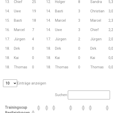
13.
Chief
25
12.
Holger
8
Sandra
5,
14.
Uwe
19
14.
Basti
3
Christian
3,
15.
Basti
18
14.
Marcel
3
Marcel
2,
16.
Marcel
7
14.
Uwe
3
Chief
2,
17.
Jürgen
4
17.
Jürgen
2
Jürgen
2,
18.
Dirk
0
18.
Dirk
0
Dirk
0,
18.
Kai
0
18.
Kai
0
Kai
0,
18.
Thomas
0
18.
Thomas
0
Thomas
0,
Einträge anzeigen
Suchen:
Trainingscup
Bestleistungen