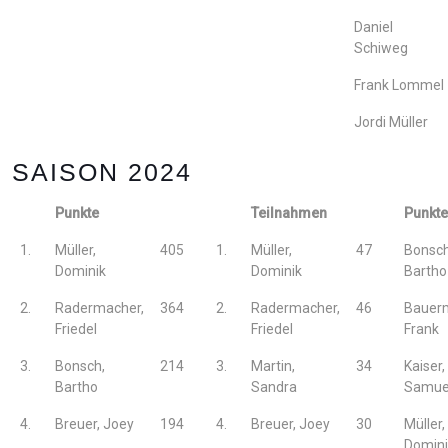
Daniel
Schiweg
Frank Lommel
Jordi Müller
SAISON 2024
Punkte
Teilnahmen
Punkte
1.
Müller,
405
1.
Müller,
47
Bonsch
Dominik
Dominik
Bartho
2.
Radermacher,
364
2.
Radermacher,
46
Bauerm
Friedel
Friedel
Frank
3.
Bonsch,
214
3.
Martin,
34
Kaiser,
Bartho
Sandra
Samue
4.
Breuer, Joey
194
4.
Breuer, Joey
30
Müller,
Domini