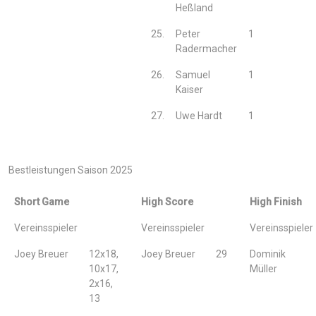
Heßland
25.
Peter
1
Radermacher
26.
Samuel
1
Kaiser
27.
Uwe Hardt
1
Bestleistungen Saison 2025
Short Game
High Score
High Finish
Vereinsspieler
Vereinsspieler
Vereinsspieler
Joey Breuer
12x18,
Joey Breuer
29
Dominik
10x17,
Müller
2x16,
13