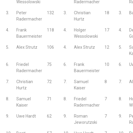
Wessolowski
Radermacher
R
3.
Peter
132
3.
Christian
18
3.
Ba
Radermacher
Hurtz
4.
Frank
118
4.
Holger
17
4.
De
Bauermeister
Wessolowski
G
5.
Alex Strutz
106
4.
Alex Strutz
12
5.
S
Ka
6.
Friedel
75
6.
Frank
10
6.
U
Radermacher
Bauermeister
7.
Christian
72
7.
Samuel
8
7.
Al
Hurtz
Kaiser
8.
Samuel
71
8.
Friedel
7
8.
H
Kaiser
Radermacher
W
9.
Uwe Hardt
62
9.
Roman
7
9.
P
Jeworutzski
R