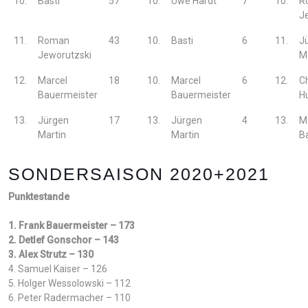
10.
Basti
57
10.
Uwe Hardt
7
10.
R
J
11.
Roman
43
10.
Basti
6
11.
J
Jeworutzski
M
12.
Marcel
18
10.
Marcel
6
12.
Ch
Bauermeister
Bauermeister
H
13.
Jürgen
17
13.
Jürgen
4
13.
M
Martin
Martin
B
SONDERSAISON 2020+2021
Punktestande
1. Frank Bauermeister – 173
2. Detlef Gonschor – 143
3. Alex Strutz – 130
4. Samuel Kaiser – 126
5. Holger Wessolowski – 112
6. Peter Radermacher – 110