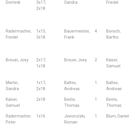
Dominik
3x17,
Sandra
Friedel
2x18
Radermacher,
1x15,
Bauermeister,
4
Bonsch,
Friedel
3x18
Frank
Bartho
Breuer, Joey
2x17,
Breuer, Joey
2
Kaiser,
1x18
Samuel
Martin,
1x17,
Baltes,
1
Baltes,
Sandra
2x18
Andreas
Andreas
Kaiser,
2x18
Beste,
1
Beste,
Samuel
Thomas
Thomas
Radermacher,
1x16
Jeworutzki,
1
Blum, Daniel
Peter
Roman