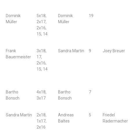
Dominik
5x18,
Dominik
19
Müller
2x17,
Müller
2x16,
15, 14
Frank
3x18,
Sandra Martin
9
Joey Breuer
Bauermeister
17,
2x16,
15, 14
Bartho
4x18,
Bartho
7
Bonsch
3x17
Bonsch
Sandra Martin
2x18,
Andreas
5
Friedel
1x17,
Baltes
Radermacher
2x16