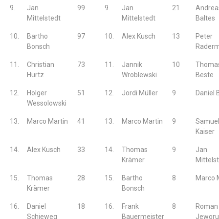
9.
Jan
99
9.
Jan
21
Andrea
Mittelstedt
Mittelstedt
Baltes
10.
Bartho
97
10.
Alex Kusch
13
Peter
Bonsch
Raderm
11.
Christian
73
11.
Jannik
10
Thoma
Hurtz
Wroblewski
Beste
12.
Holger
51
12.
Jordi Müller
9
Daniel 
Wessolowski
13.
Marco Martin
41
13.
Marco Martin
9
Samue
Kaiser
14.
Alex Kusch
33
14.
Thomas
9
Jan
Krämer
Mittels
15.
Thomas
28
15.
Bartho
8
Marco 
Krämer
Bonsch
16.
Daniel
18
16.
Frank
8
Roman
Schieweg
Bauermeister
Jeworu