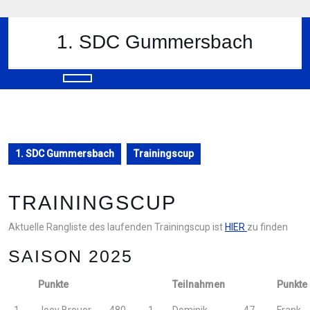
Skip
to
content
1. SDC Gummersbach
Skip
to
content
Open
Button
1. SDC Gummersbach
Trainingscup
TRAININGSCUP
Aktuelle Rangliste des laufenden Trainingscup ist
HIER
zu finden
SAISON 2025
Punkte
Teilnahmen
Punkte