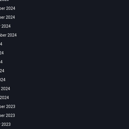
er 2024
er 2024
r 2024
ber 2024
24
24
24
024
024
 2024
 2024
er 2023
er 2023
r 2023