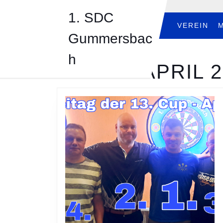
Skip
1. SDC
to
content
VEREIN
Gummersbac
Skip
to
h
content
MONAT:
APRIL 