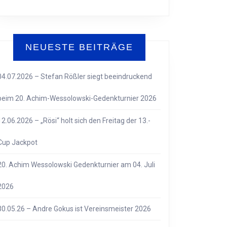
NEUESTE BEITRÄGE
04.07.2026 – Stefan Rößler siegt beeindruckend
beim 20. Achim-Wessolowski-Gedenkturnier 2026
12.06.2026 – „Rösi“ holt sich den Freitag der 13.-
.2026
Cup Jackpot
ERLAGE
20. Achim Wessolowski Gedenkturnier am 04. Juli
EN
TLEMEN
2026
RGE
30.05.26 – Andre Gokus ist Vereinsmeister 2026