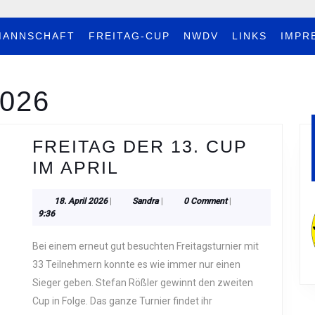
MANNSCHAFT
FREITAG-CUP
NWDV
LINKS
IMPR
2026
FREITAG DER 13. CUP
FREITAG
IM APRIL
DER
18.
Sandra
18. April 2026
|
Sandra
|
0 Comment
|
13.
April
9:36
CUP
2026
Bei einem erneut gut besuchten Freitagsturnier mit
IM
33 Teilnehmern konnte es wie immer nur einen
APRIL
Sieger geben. Stefan Rößler gewinnt den zweiten
Cup in Folge. Das ganze Turnier findet ihr