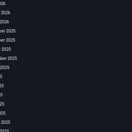
026
 2026
 2026
er 2025
er 2025
r 2025
ber 2025
 2025
25
25
25
025
025
 2025
 2025