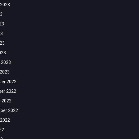
 2023
23
23
23
023
023
 2023
 2023
er 2022
er 2022
r 2022
ber 2022
 2022
22