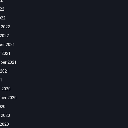
22
022
022
 2022
 2022
er 2021
r 2021
ber 2021
 2021
21
r 2020
ber 2020
020
 2020
 2020