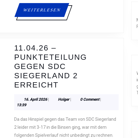
WEITERLESEN
WEITERLESEN
11.04.26 –
PUNKTETEILUNG
GEGEN SDC
SIEGERLAND 2
11.04.26
ERREICHT
–
16.
Holger
16. April 2026
|
Holger
|
0 Comment
|
PUNKTETEILUNG
April
13:39
GEGEN
2026
Da das Hinspiel gegen das Team von SDC Siegerland
SDC
2 leider mit 3-17 in die Binsen ging, war mit dem
SIEGERLAND
folgenden Spielverlauf nicht unbedingt zu rechnen.