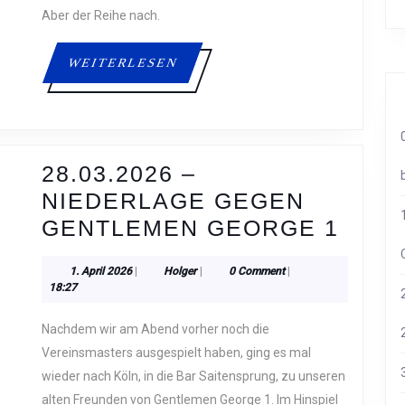
2
Aber der Reihe nach.
ERREICHT
WEITERLESEN
WEITERLESEN
28.03.2026 –
NIEDERLAGE GEGEN
28.03
GENTLEMEN GEORGE 1
–
1.
Holger
1. April 2026
|
Holger
|
0 Comment
|
NIED
April
18:27
GEG
2026
Nachdem wir am Abend vorher noch die
GEN
Vereinsmasters ausgespielt haben, ging es mal
GEO
wieder nach Köln, in die Bar Saitensprung, zu unseren
1
alten Freunden von Gentlemen George 1. Im Hinspiel