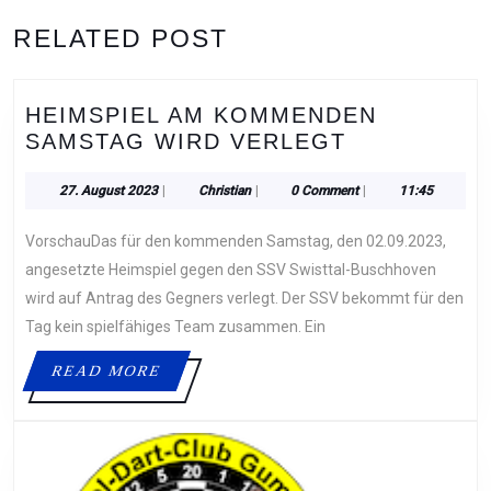
RELATED POST
HEIMSPIEL AM KOMMENDEN
HEIMSPIEL
SAMSTAG WIRD VERLEGT
AM
KOMMENDE
27.
Christian
27. August 2023
|
Christian
|
0 Comment
|
11:45
August
SAMSTAG
2023
VorschauDas für den kommenden Samstag, den 02.09.2023,
WIRD
VERLEGT
angesetzte Heimspiel gegen den SSV Swisttal-Buschhoven
wird auf Antrag des Gegners verlegt. Der SSV bekommt für den
Tag kein spielfähiges Team zusammen. Ein
READ
READ MORE
MORE