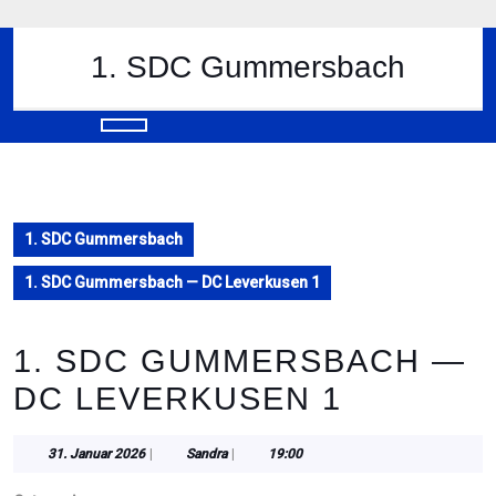
Skip
to
content
1. SDC Gummersbach
Skip
to
content
Open
Button
1. SDC Gummersbach
1. SDC Gummersbach — DC Leverkusen 1
1. SDC GUMMERSBACH —
DC LEVERKUSEN 1
31.
Sandra
31. Januar 2026
|
Sandra
|
19:00
Januar
2026