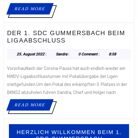
3
READ
READ MORE
MORE
DER 1. SDC GUMMERSBACH BEIM
DER
LIGAABSCHLUSS
1.
SDC
25.
Sandra
25. August 2022
|
Sandra
|
0 Comment
|
8:58
August
GUMMERSBACH
2022
VorschauNach der Corona-Pause hat auch endlich wieder ein
BEIM
LIGAABSCHLUSS
NWDV-Ligaabschlussturnier mit Pokalübergabe der Ligen
stattgefunden.Um den Pokal des erkämpften 3. Platzes in der
BKNS2 abzuholen fuhren Sandra, Chief und Holger nach
READ
READ MORE
MORE
HERZLICH WILLKOMMEN BEIM 1.