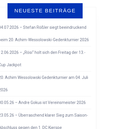
NEUESTE BEITRÄGE
04.07.2026 – Stefan Rößler siegt beeindruckend
beim 20. Achim-Wessolowski-Gedenkturnier 2026
12.06.2026 – „Rösi“ holt sich den Freitag der 13.-
Cup Jackpot
GE
20. Achim Wessolowski Gedenkturnier am 04. Juli
2026
30.05.26 – Andre Gokus ist Vereinsmeister 2026
23.05.26 – Überraschend klarer Sieg zum Saison-
Abschluss gegen den 1. DC Kierspe