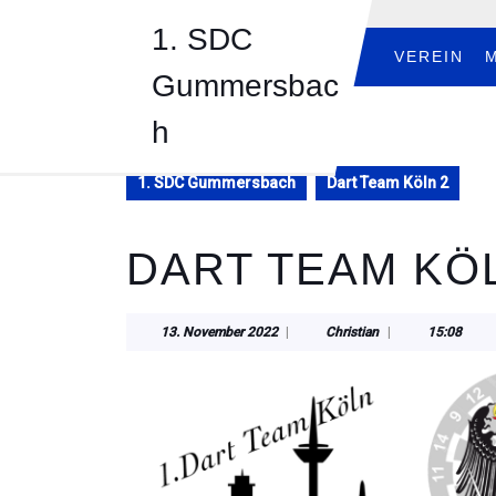
Skip
1. SDC
to
content
VEREIN
Gummersbac
Skip
to
h
content
1. SDC Gummersbach
Dart Team Köln 2
DART TEAM KÖ
13.
Christian
13. November 2022
|
Christian
|
15:08
November
2022