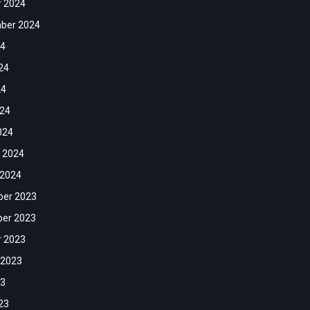
r 2024
ber 2024
24
24
24
024
024
 2024
 2024
er 2023
er 2023
r 2023
 2023
23
23