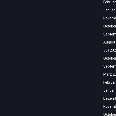
Februar
Januar
Novemb
Oktobe
Septem
August
Juli 20
Oktobe
Septem
März 2
Februar
Januar
Dezemb
Novemb
Oktobe