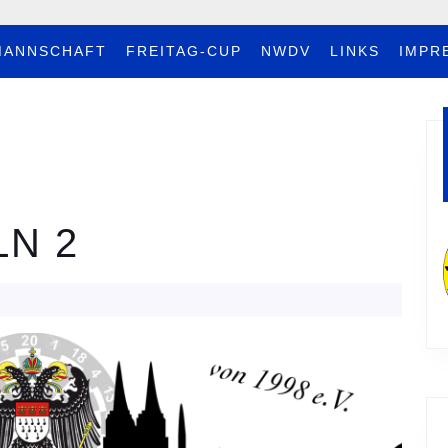
MANNSCHAFT
FREITAG-CUP
NWDV
LINKS
IMPR
LN 2