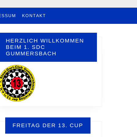
ESSUM
KONTAKT
HERZLICH WILLKOMMEN
BEIM 1. SDC
GUMMERSBACH
FREITAG DER 13. CUP