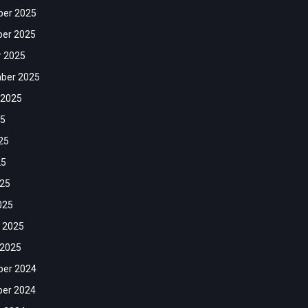
er 2025
er 2025
r 2025
ber 2025
 2025
25
25
25
025
025
 2025
 2025
er 2024
er 2024