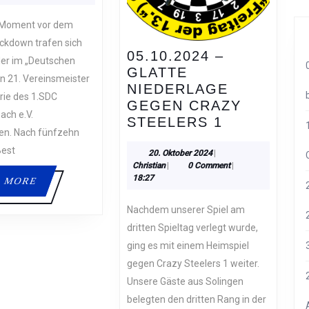
2021
ZUM
ZEHNTEN
ckdown trafen sich
MAL
05.10.2024 –
ler im „Deutschen
VEREINSMEISTER
GLATTE
n 21. Vereinsmeister
NIEDERLAGE
orie des 1.SDC
GEGEN CRAZY
ch e.V.
05.10.2024
STEELERS 1
en. Nach fünfzehn
–
Best
GLATTE
20.
20. Oktober 2024
|
Christian
Oktober
Christian
|
0 Comment
|
NIEDERLA
2024
18:27
READ
 MORE
GEGEN
MORE
CRAZY
Nachdem unserer Spiel am
STEELERS
dritten Spieltag verlegt wurde,
1
ging es mit einem Heimspiel
gegen Crazy Steelers 1 weiter.
Unsere Gäste aus Solingen
belegten den dritten Rang in der