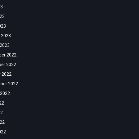
23
023
023
 2023
 2023
er 2022
er 2022
r 2022
ber 2022
 2022
22
22
022
022