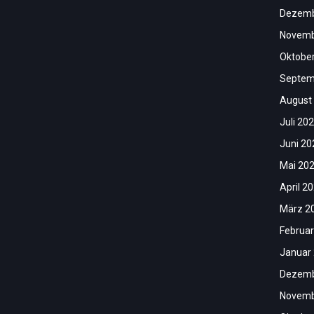
Dezemb
Novemb
Oktobe
Septem
August
Juli 20
Juni 20
Mai 20
April 2
März 2
Februar
Januar
Dezemb
Novemb