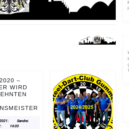
.2020 –
ER WIRD
ZEHNTEN
31.10.2020
INSMEISTER
–
HOLGER
6.
Sandra
 2021
|
Sandra
|
Juli
t
|
14:33
WIRD