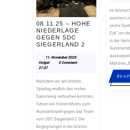
Im letzten Moment vor dem
zweiten Lo
08.11.25 – HOHE
sechs Spie
NIEDERLAGE
Eck“ um de
GEGEN SDC
in der Hist
08.11.25
SIEGERLAND 2
Gummersba
–
auszuspiel
HOHE
11.
11. November 2025
|
Holger
November
Holger
|
0 Comment
|
Matches „
NIEDERLAGE
2025
21:37
GEGEN
READ
SDC
Nachdem wir am letzten
SIEGERLAND
Spieltag endlich den ersten
2
Saisonsieg verbuchen konnten,
fuhren wir frohen Mutes zum
Auswärtsspiel gegen das Team
vom SDC Siegerland 2. Die
Begegnungen in der letzten