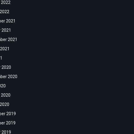
 2022
 2022
er 2021
r 2021
ber 2021
 2021
21
r 2020
ber 2020
020
 2020
 2020
er 2019
er 2019
r 2019