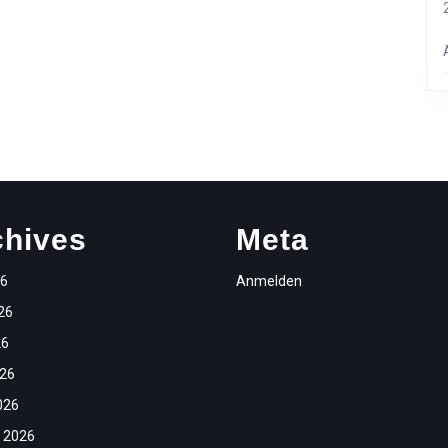
chives
Meta
26
Anmelden
26
26
026
026
 2026