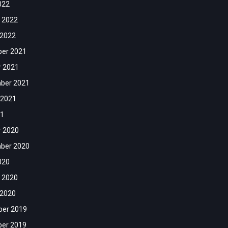
022
 2022
 2022
er 2021
r 2021
ber 2021
 2021
21
r 2020
ber 2020
020
 2020
 2020
er 2019
er 2019