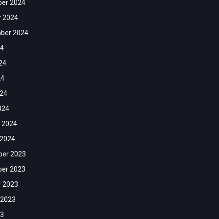
er 2024
r 2024
ber 2024
24
24
24
024
024
 2024
 2024
er 2023
er 2023
r 2023
 2023
23