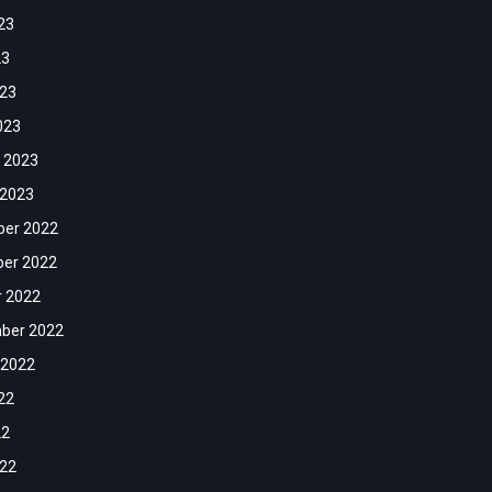
23
23
023
023
 2023
 2023
er 2022
er 2022
r 2022
ber 2022
 2022
22
22
022