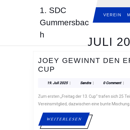
Skip
1. SDC
to
content
VEREIN
Gummersbac
Skip
to
h
content
TAG:
19. JULI 2
JOEY GEWINNT DEN E
JOEY
CUP
GEWINNT
19.
Sandra
19. Juli 2025
|
Sandra
|
0 Comment
|
DEN
Juli
ERSTEN
2025
Zum ersten „Freitag der 13. Cup“ trafen sich 25 Teilnehmer bei uns.Der erst und letzt Platzierte war jeweils ein
FREITAG
Vereinsmitglied, dazwischen eine bunte Mischung
DER
WEITERLESEN
WEITERLESEN
13.
CUP