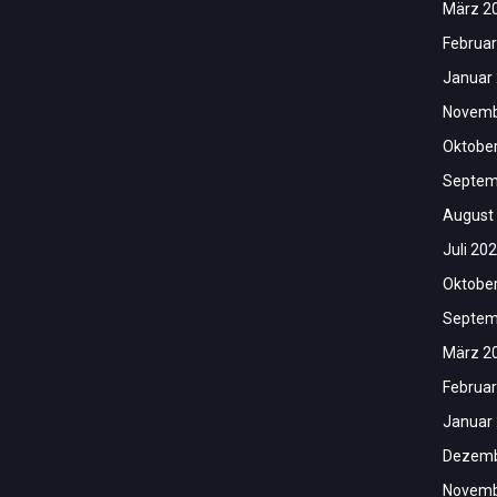
März 2
Februar
Januar
Novemb
Oktobe
Septem
August
Juli 20
Oktobe
Septem
März 2
Februar
Januar
Dezemb
Novemb