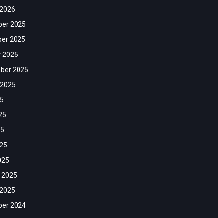
 2026
er 2025
er 2025
r 2025
ber 2025
 2025
25
25
25
025
025
 2025
 2025
er 2024