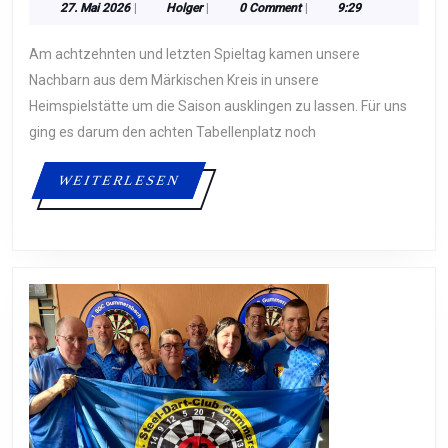
27.
Holger
27. Mai 2026
|
Holger
|
0 Comment
|
9:29
ÜBERRASCHEND
Mai
KLARER
2026
Am achtzehnten und letzten Spieltag kamen unsere
SIEG
Nachbarn aus dem Märkischen Kreis in unsere
ZUM
Heimspielstätte um die Saison ausklingen zu lassen. Für uns
ging es darum den achten Tabellenplatz noch
SAISON-
ABSCHLUSS
WEITERLESEN
WEITERLESEN
GEGEN
DEN
1.
DC
KIERSPE