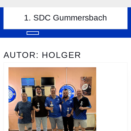
Skip
to
content
1. SDC Gummersbach
Skip
to
content
Open
Button
AUTOR:
HOLGER