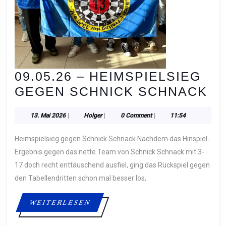
09.05.26 – HEIMSPIELSIEG
09
GEGEN SCHNICK SCHNACK
–
13.
Holger
13. Mai 2026
|
Holger
|
0 Comment
|
11:54
HE
Mai
G
2026
Heimspielsieg gegen Schnick Schnack Nachdem das Hinspiel-
SC
Ergebnis gegen das nette Team von Schnick Schnack mit 3-
S
17 doch recht enttäuschend ausfiel, ging das Rückspiel gegen
den Tabellendritten schon mal besser los,
WEITERLESEN
WEITERLESEN