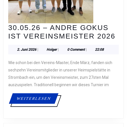
30.05.26 – ANDRE GOKUS
30
IST VEREINSMEISTER 2026
–
2.
Holger
2. Juni 2026
|
Holger
|
0 Comment
|
22:08
AN
Juni
GO
2026
Wie schon bei den Vereins-Master, Ende März, fanden sich
IS
sechzehn Vereinsmitglieder in unserer Heimspielstätte in
VE
Strombach ein, um den Vereinsmeister, zum 27sten Mal
auszuspielen. Traditionell beginnen wir dieses Turnier im
20
WEITERLESEN
WEITERLESEN