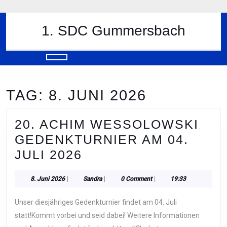
Skip
to
content
1. SDC Gummersbach
Skip
to
content
Open
Button
TAG:
8. JUNI 2026
20. ACHIM WESSOLOWSKI
GEDENKTURNIER AM 04.
20.
JULI 2026
ACHIM
8.
Sandra
8. Juni 2026
|
Sandra
|
0 Comment
|
19:33
WESSOLOWSKI
Juni
GEDENKTURNIER
2026
Unser diesjähriges Gedenkturnier findet am 04. Juli
AM
statt!Kommt vorbei und seid dabei! Weitere Informationen