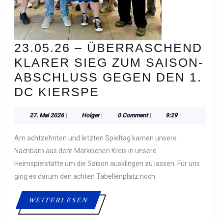
23.05.26 – ÜBERRASCHEND
KLARER SIEG ZUM SAISON-
ABSCHLUSS GEGEN DEN 1.
23.05.26
DC KIERSPE
–
27.
Holger
27. Mai 2026
|
Holger
|
0 Comment
|
9:29
ÜBERRASCHEND
Mai
KLARER
2026
Am achtzehnten und letzten Spieltag kamen unsere
SIEG
Nachbarn aus dem Märkischen Kreis in unsere
ZUM
Heimspielstätte um die Saison ausklingen zu lassen. Für uns
ging es darum den achten Tabellenplatz noch
SAISON-
ABSCHLUSS
WEITERLESEN
WEITERLESEN
GEGEN