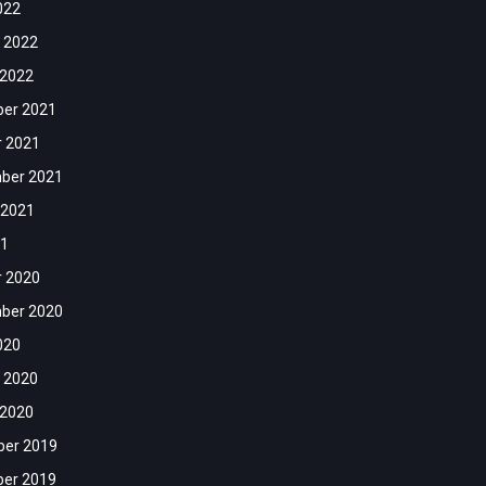
022
 2022
 2022
er 2021
r 2021
ber 2021
 2021
21
r 2020
ber 2020
020
 2020
 2020
er 2019
er 2019