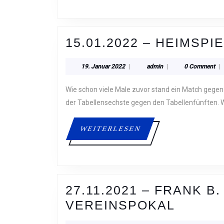
15.01.2022 – HEIMSP
19.
admin
19. Januar 2022
|
admin
|
0 Comment
|
Januar
2022
Wie schon viele Male zuvor stand ein Match gegen das Team des SC Fliesteden auf dem Programm. Das hieß
der Tabellensechste gegen den Tabellenfünften. 
WEITERLESEN
WEITERLESEN
27.11.2021 – FRANK B
27.11.
VEREINSPOKAL
–