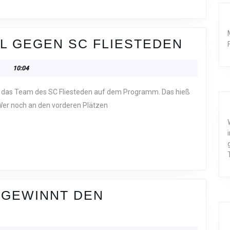
15.01.
IEL GEGEN SC FLIESTEDEN
–
10:04
HEIMS
GEGE
SC
Wer noch an den vorderen Plätzen
FLIES
. GEWINNT DEN
2021