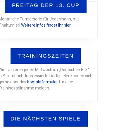
FREITAG DER 13. CUP
Monatliche Turnierserie für Jedermann, mit
2022
Finalturnier!
Weitere Infos findet Ihr hier
.
PIEL
N
TRAININGSZEITEN
TEDEN
Wir trainieren jeden Mittwoch im „Deutschen Eck“
in Strombach. Interessierte Dartspieler können sich
gerne über das
Kontaktformular
für eine
Trainingsteilnahme melden.
DIE NÄCHSTEN SPIELE