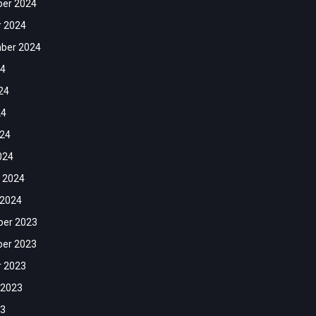
er 2024
r 2024
ber 2024
24
24
24
024
024
 2024
 2024
er 2023
er 2023
r 2023
 2023
23