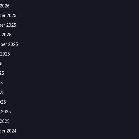
 2026
er 2025
er 2025
r 2025
ber 2025
 2025
25
25
25
025
025
 2025
 2025
er 2024