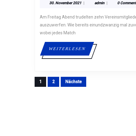
30.
admin
30. November 2021
|
admin
|
0 Commen
FRANK
November
B.
2021
Am Freitag Abend trudelten zehn Vereinsmitglieder ins deutschen Eck um den letzten Titel dieses Jahres
GEWIN
auszuwerfen. Wie bereits einundzwanzig mal zuvo
DEN
wobei jedes Match
VEREI
WEITERLESEN
WEITERLESEN
SEITENNUMMERIE
1
2
Nächste
DER
BEITRÄGE