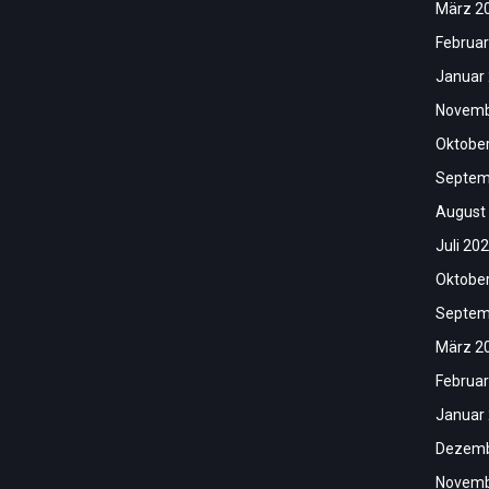
März 2
Februar
Januar
Novemb
Oktobe
Septem
August
Juli 20
Oktobe
Septem
März 2
Februar
Januar
Dezemb
Novemb