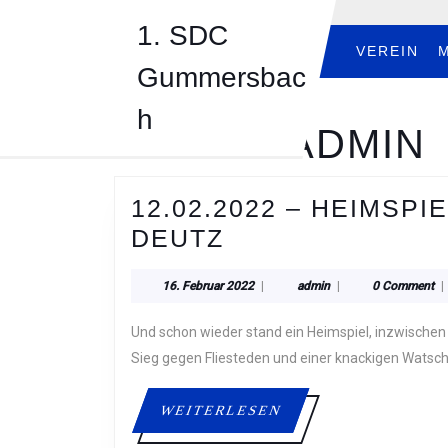
Skip
1. SDC
to
content
VEREIN
Gummersbac
Skip
to
h
content
AUTOR:
ADMIN
12.02.2022 – HEIMSP
12.02.2022
DEUTZ
–
16.
admin
16. Februar 2022
|
admin
|
0 Comment
|
HEIMSPIEL
Februar
GEGEN
2022
Und schon wieder stand ein Heimspiel, inzwischen das dritte in Folge, auf dem Spielplan. Nach einem knappen
DART
Sieg gegen Fliesteden und einer knackigen Watsc
TEAM
WEITERLESEN
WEITERLESEN
DEUTZ