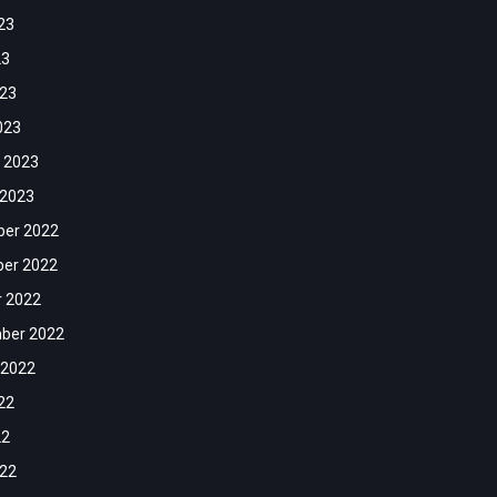
23
23
023
023
 2023
 2023
er 2022
er 2022
r 2022
ber 2022
 2022
22
22
022