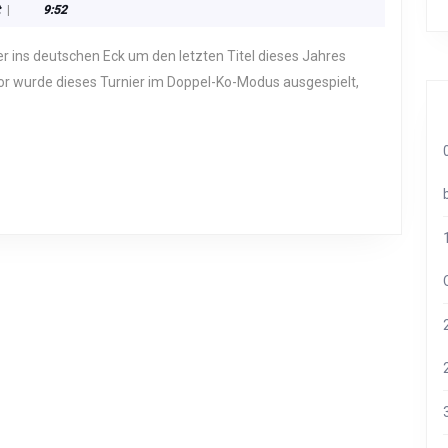
t
|
9:52
NT
r wurde dieses Turnier im Doppel-Ko-Modus ausgespielt,
NSPOKAL
RUNG