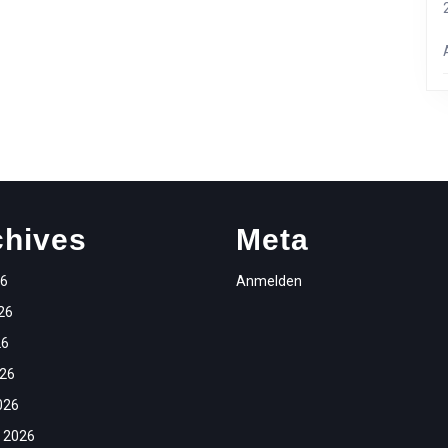
chives
Meta
26
Anmelden
26
26
026
026
 2026