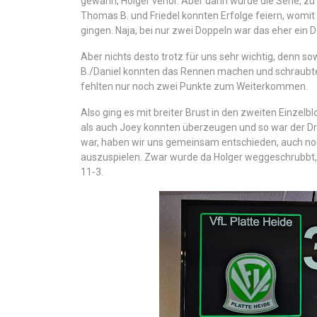
gewann, Holger verlor. Aber dann wurde die Serie, z
Thomas B. und Friedel konnten Erfolge feiern, womit 
gingen. Naja, bei nur zwei Doppeln war das eher ein 
Aber nichts desto trotz für uns sehr wichtig, denn s
B./Daniel konnten das Rennen machen und schraubte
fehlten nur noch zwei Punkte zum Weiterkommen.
Also ging es mit breiter Brust in den zweiten Einzelbl
als auch Joey konnten überzeugen und so war der Dro
war, haben wir uns gemeinsam entschieden, auch noch
auszuspielen. Zwar wurde da Holger weggeschrubbt, a
11-3.