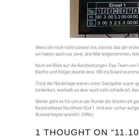
Wenn ich mich nicht schwer irre, könnte das der erst
wir haben auch nur zwei. drei Mal teilgenommen, tei
Noch ein Blick auf die Bestleistungen. Das Team von 
Bartho und Holger jeweils eine 180 ins Board wumms
Trotz der Niederlage waren unser Gastgeber super ge
bedanken, weshalb es aber auch sehr schade ist, dass
Weiter geht es für uns in der Runde der letzten 64 g
Bezirksklasse Nordrhein Süd 1. Und wer vorher aufgep
Auswärtsspiel ansteht. (HWe)
1 THOUGHT ON “11.1