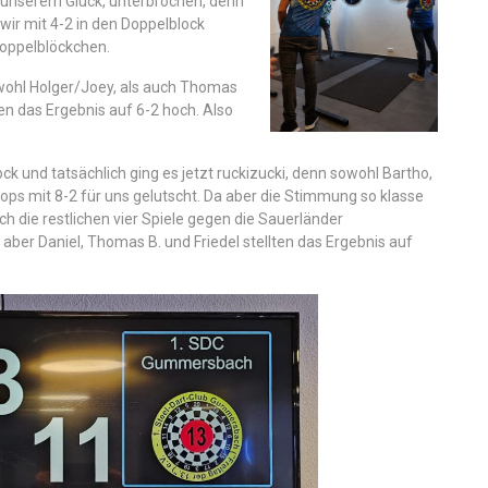
u unserem Glück, unterbrochen, denn
wir mit 4-2 in den Doppelblock
Doppelblöckchen.
owohl Holger/Joey, als auch Thomas
n das Ergebnis auf 6-2 hoch. Also
ock und tatsächlich ging es jetzt ruckizucki, denn sowohl Bartho,
ps mit 8-2 für uns gelutscht. Da aber die Stimmung so klasse
 die restlichen vier Spiele gegen die Sauerländer
ber Daniel, Thomas B. und Friedel stellten das Ergebnis auf