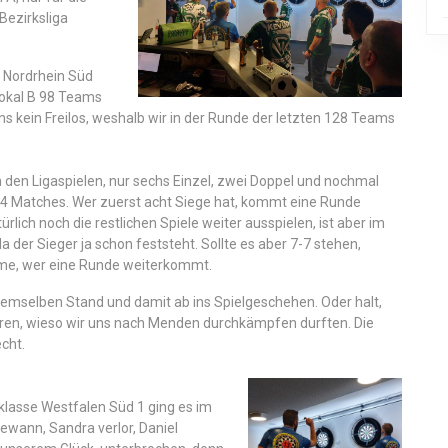
Bezirksliga
.
ga Nordrhein Süd
Pokal B 98 Teams
s kein Freilos, weshalb wir in der Runde der letzten 128 Teams
in den Ligaspielen, nur sechs Einzel, zwei Doppel und nochmal
 14 Matches. Wer zuerst acht Siege hat, kommt eine Runde
rlich noch die restlichen Spiele weiter ausspielen, ist aber im
a der Sieger ja schon feststeht. Sollte es aber 7-7 stehen,
me, wer eine Runde weiterkommt.
f demselben Stand und damit ab ins Spielgeschehen. Oder halt,
ren, wieso wir uns nach Menden durchkämpfen durften. Die
echt.
sklasse Westfalen Süd 1 ging es im
gewann, Sandra verlor, Daniel