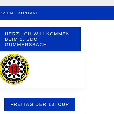
ESSUM
KONTAKT
HERZLICH WILLKOMMEN
BEIM 1. SDC
GUMMERSBACH
FREITAG DER 13. CUP