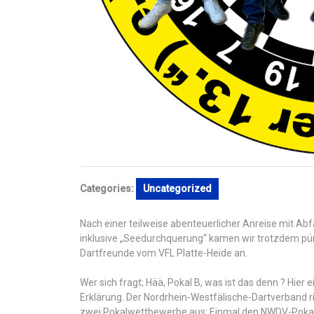
Categories:
Uncategorized
Nach einer teilweise abenteuerlicher Anreise mit A
inklusive „Seedurchquerung“ kamen wir trotzdem pün
Dartfreunde vom VFL Platte-Heide an.
Wer sich fragt; Hää, Pokal B, was ist das denn ? Hier 
Erklärung. Der Nordrhein-Westfälische-Dartverband r
zwei Pokalwettbewerbe aus: Einmal den NWDV-Pokal 