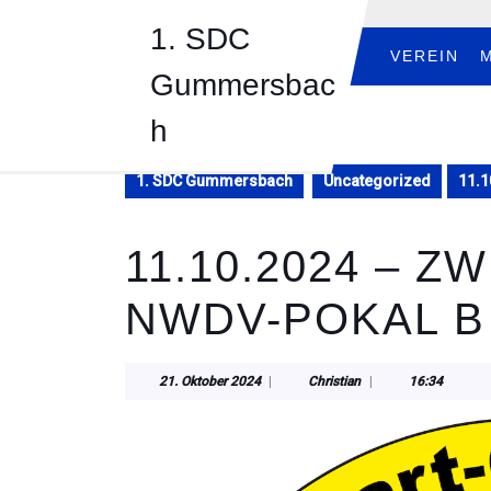
Skip
1. SDC
to
content
VEREIN
Gummersbac
Skip
to
h
content
1. SDC Gummersbach
Uncategorized
11.1
11.10.2024 – Z
NWDV-POKAL B
21.
Christian
21. Oktober 2024
|
Christian
|
16:34
Oktober
2024