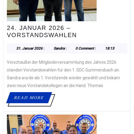
24. JANUAR 2026 –
24.
VORSTANDSWAHLEN
JANUAR
2026
31.
Sandra
31. Januar 2026
|
Sandra
|
0 Comment
|
18:13
Januar
–
2026
VorschauBei der Mitgliederversammlung des Jahres 2026
VORSTANDSWAH
standen Vorstandswahlen für den 1. SDC Gummersbach an.
Sandra wurde als 1. Vorsitzende wieder gewählt und bekam
zwei neue Vorstandskollegen an die Hand. Thomas
READ
READ MORE
MORE