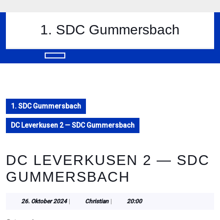
Skip
to
content
1. SDC Gummersbach
Skip
to
content
Open
Button
1. SDC Gummersbach
DC Leverkusen 2 — SDC Gummersbach
DC LEVERKUSEN 2 — SDC
GUMMERSBACH
26.
Christian
26. Oktober 2024
|
Christian
|
20:00
Oktober
2024