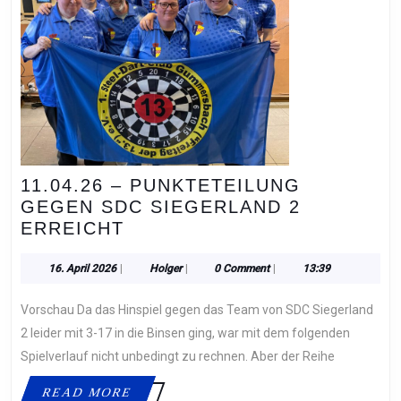
11.04.26 – PUNKTETEILUNG
GEGEN SDC SIEGERLAND 2
11.04.26
ERREICHT
–
PUNKTETEILUNG
16.
Holger
16. April 2026
|
Holger
|
0 Comment
|
13:39
April
GEGEN
2026
Vorschau Da das Hinspiel gegen das Team von SDC Siegerland
SDC
SIEGERLAND
2 leider mit 3-17 in die Binsen ging, war mit dem folgenden
2
Spielverlauf nicht unbedingt zu rechnen. Aber der Reihe
ERREICHT
READ
READ MORE