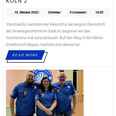
08.10.2022
KÖLN 2
–
ERSTER
10.
Christian
10. Oktober 2022
|
Christian
|
0 Comment
|
16:32
Oktober
SAISONAUFTRITT
2022
VorschauSo, nachdem der Rekord für die längste Überschrift
IM
COLOGNE
der Vereinsgeschichte im Sack ist, beginnen wir das
CUE
Geschehene mal aufzudrösseln. Auf den Weg, in den Kölner
CLUB,
Stadtberzirk Nippes, machten sich diesesmal
ENDET
READ
READ MORE
MIT
MORE
EINER
NIEDERLAGE
GEGEN
DART
TEAM
KÖLN
2