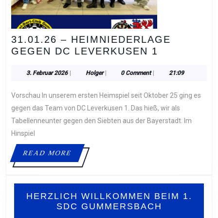
31.01.26 – HEIMNIEDERLAGE
31.01.26
GEGEN DC LEVERKUSEN 1
–
HEIMNIED
3.
Holger
3. Februar 2026
|
Holger
|
0 Comment
|
21:09
Februar
GEGEN
2026
Vorschau In unserem ersten Heimspiel seit Oktober 25 ging es
DC
LEVERKUS
gegen das Team von DC Leverkusen 1. Das hieß, wir als
1
Tabellenneunter gegen den Siebten aus der Bayerstadt. Im
Hinspiel
READ
READ MORE
MORE
HERZLICH WILLKOMMEN BEIM 1.
SDC GUMMERSBACH