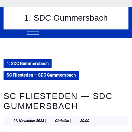
Skip
to
content
1. SDC Gummersbach
Skip
to
content
Open
Button
1. SDC Gummersbach
SC Fliesteden — SDC Gummersbach
SC FLIESTEDEN — SDC
GUMMERSBACH
11.
Christian
11. November 2023
|
Christian
|
20:00
November
2023