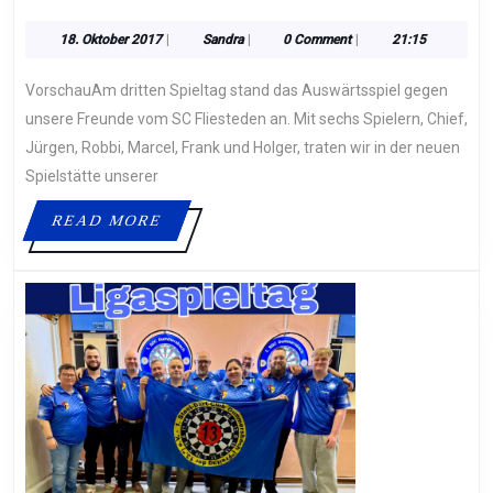
AUSWÄRTSSPIEL
IN
18.
Sandra
18. Oktober 2017
|
Sandra
|
0 Comment
|
21:15
Oktober
FLIESTEDEN
2017
VorschauAm dritten Spieltag stand das Auswärtsspiel gegen
unsere Freunde vom SC Fliesteden an. Mit sechs Spielern, Chief,
Jürgen, Robbi, Marcel, Frank und Holger, traten wir in der neuen
Spielstätte unserer
READ
READ MORE
MORE