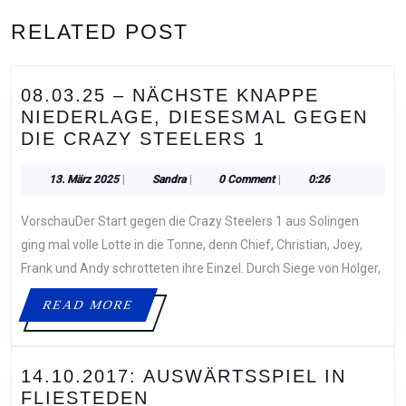
RELATED POST
08.03.25 – NÄCHSTE KNAPPE
NIEDERLAGE, DIESESMAL GEGEN
08.03.25
DIE CRAZY STEELERS 1
–
NÄCHSTE
13.
Sandra
13. März 2025
|
Sandra
|
0 Comment
|
0:26
März
KNAPPE
2025
VorschauDer Start gegen die Crazy Steelers 1 aus Solingen
NIEDERLAGE,
DIESESMAL
ging mal volle Lotte in die Tonne, denn Chief, Christian, Joey,
GEGEN
Frank und Andy schrotteten ihre Einzel. Durch Siege von Holger,
DIE
READ
READ MORE
CRAZY
MORE
STEELERS
1
14.10.2017: AUSWÄRTSSPIEL IN
14.10.2017:
FLIESTEDEN