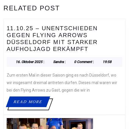
Previous
Next
RELATED POST
post:
post:
11.10.25 – UNENTSCHIEDEN
GEGEN FLYING ARROWS
DÜSSELDORF MIT STARKER
11.10.25
AUFHOLJAGD ERKÄMPFT
–
UNENTSCHI
16.
Sandra
16. Oktober 2025
|
Sandra
|
0 Comment
|
19:58
Oktober
GEGEN
2025
Zum ersten Mal in dieser Saison ging es nach Düsseldorf, wo
FLYING
ARROWS
wir insgesamt dreimal antreten dürfen. Dieses mal waren wir
DÜSSELDOR
bei den Flying Arrows zu Gast, gegen die wir in
MIT
READ
READ MORE
STARKER
MORE
AUFHOLJAG
ERKÄMPFT