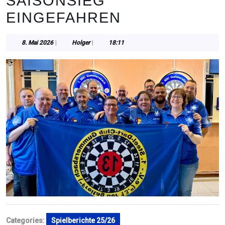
SAISONSIEG
EINGEFAHREN
8.
Holger
8. Mai 2026
|
Holger
|
18:11
Mai
2026
Categories:
Spielberichte 25/26