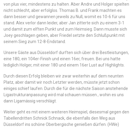
von plus vier, mindestens zu halten. Aber Andre und Holger spielten
nicht schlecht, aber erfolglos. Thomas B. und Frank machten es
dann besser und gewannen jeweils zu Null, womit es 10-6 für uns
stand. Alex verlor dann leider, aber Jan zitterte sich zu einem 3-1
und damit zum elften Punkt und zum Heimsieg. Dann musste sich
Joey geschlagen geben, aber Friedel setzte den Schlußpunkt mit
seinem Sieg zum 12-8-Endstand.
Unsere Gäste aus Düsseldorf durften sich über drei Bestleistungen,
eine 180, ein 104er-Finish und einen 16er, freuen. Bei uns hatte
lediglich Holger, mit einer 180 und einem 16er Lust auf Highlights.
Durch diesen Erfolg bleiben wir zwar weiterhin auf dem neunten
Platz, aber damit wir noch Letzter werden, müsste jetzt schon
einiges schief laufen. Durch die für die nächste Saison anstehende
Ligastrukturanpassung wird mal schauen müssen , wohin es uns
dann Ligamässig verschlägt.
Weiter geht es mit einem weiteren Heimspiel, diesesmal gegen den
Tabellendritten Schnick Schnack, die ebenfalls den Weg aus
Düsseldorf ins schöne Oberbergische genießen dürfen. (HWe)