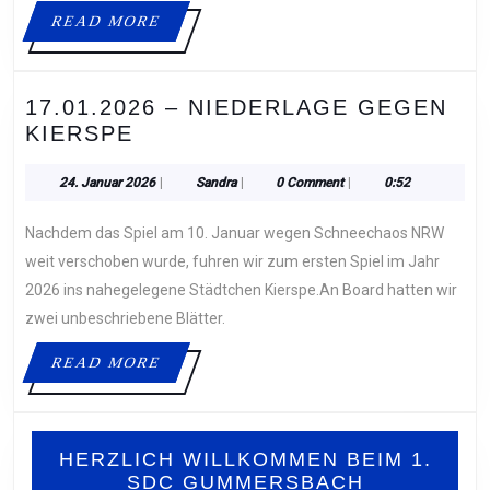
READ
READ MORE
MORE
17.01.2026 – NIEDERLAGE GEGEN
17.01.2026
KIERSPE
–
NIEDERLAGE
24.
Sandra
24. Januar 2026
|
Sandra
|
0 Comment
|
0:52
Januar
GEGEN
2026
Nachdem das Spiel am 10. Januar wegen Schneechaos NRW
KIERSPE
weit verschoben wurde, fuhren wir zum ersten Spiel im Jahr
2026 ins nahegelegene Städtchen Kierspe.An Board hatten wir
zwei unbeschriebene Blätter.
READ
READ MORE
MORE
HERZLICH WILLKOMMEN BEIM 1.
SDC GUMMERSBACH