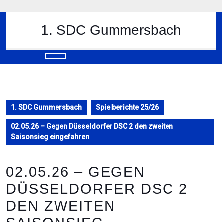
Skip
to
content
1. SDC Gummersbach
Skip
to
content
Open
Button
1. SDC Gummersbach
Spielberichte 25/26
02.05.26 – Gegen Düsseldorfer DSC 2 den zweiten
Saisonsieg eingefahren
02.05.26 – GEGEN
DÜSSELDORFER DSC 2
DEN ZWEITEN