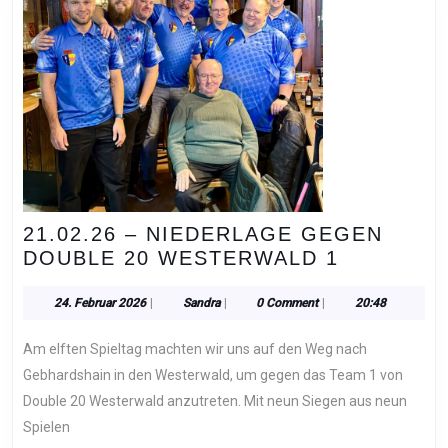
21.02.26 – NIEDERLAGE GEGEN
21.02.26
DOUBLE 20 WESTERWALD 1
–
NIEDERL
24.
Sandra
24. Februar 2026
|
Sandra
|
0 Comment
|
20:48
Februar
GEGEN
2026
Am elften Spieltag machten wir uns auf den Weg nach
DOUBLE
20
Gebhardshain in den Westerwald, um gegen das Team 1 von
WESTER
Double 20 Westerwald anzutreten. Mit neun Siegen aus neun
1
Spielen