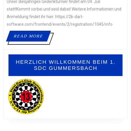
Unser diesjähriges Gedenkturnier findet am 04. Juli
A
04
statt!Kommt vorbei und seid dabei! Weitere Informationen und
JU
Anmeldung findet ihr hier: https://2k-dart-
20
software.com/frontend/events/2/registration/1045/info
READ
READ MORE
MORE
HERZLICH WILLKOMMEN BEIM 1.
SDC GUMMERSBACH