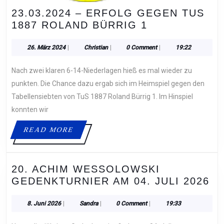
23.03.2024 – ERFOLG GEGEN TUS
23.03.2024
1887 ROLAND BÜRRIG 1
–
ERFOLG
26.
Christian
26. März 2024
|
Christian
|
0 Comment
|
19:22
März
GEGEN
2024
Nach zwei klaren 6-14-Niederlagen hieß es mal wieder zu
TUS
1887
punkten. Die Chance dazu ergab sich im Heimspiel gegen den
ROLAND
Tabellensiebten von TuS 1887 Roland Bürrig 1. Im Hinspiel
BÜRRIG
konnten wir
1
READ
READ MORE
MORE
20. ACHIM WESSOLOWSKI
20
GEDENKTURNIER AM 04. JULI 2026
AC
W
8.
Sandra
8. Juni 2026
|
Sandra
|
0 Comment
|
19:33
Juni
G
2026