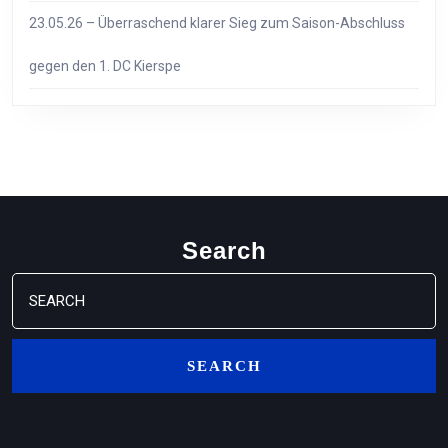
23.05.26 – Überraschend klarer Sieg zum Saison-Abschluss
gegen den 1. DC Kierspe
Search
Search
for: