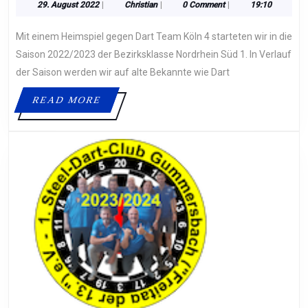
SAISONSTART
29.
Christian
29. August 2022
|
Christian
|
0 Comment
|
19:10
August
GEGEN
2022
Mit einem Heimspiel gegen Dart Team Köln 4 starteten wir in die
DART
TEAM
Saison 2022/2023 der Bezirksklasse Nordrhein Süd 1. In Verlauf
KÖLN
der Saison werden wir auf alte Bekannte wie Dart
4
READ
READ MORE
MORE