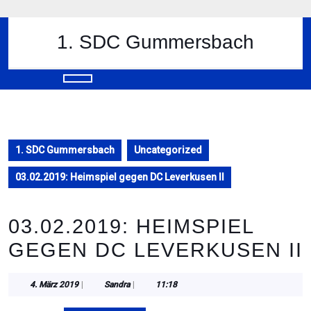
Skip
to
content
1. SDC Gummersbach
Skip
to
content
Open
Button
1. SDC Gummersbach
Uncategorized
03.02.2019: Heimspiel gegen DC Leverkusen II
03.02.2019: HEIMSPIEL
GEGEN DC LEVERKUSEN II
4.
Sandra
4. März 2019
|
Sandra
|
11:18
März
2019