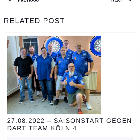
PREVIOUS
NEXT
Previous
Next
RELATED POST
post:
post:
27.08.2022 – SAISONSTART GEGEN
27.08.2022
DART TEAM KÖLN 4
–