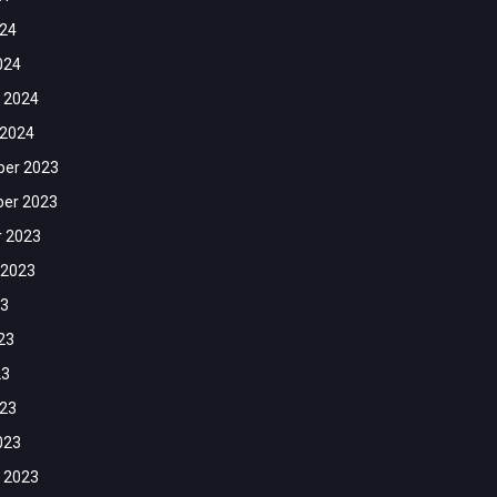
024
024
 2024
 2024
er 2023
er 2023
r 2023
 2023
23
23
23
023
023
 2023