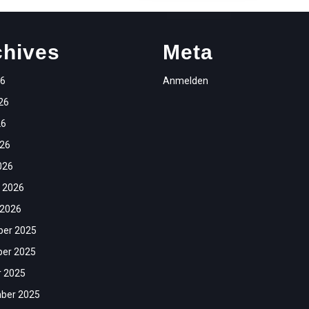
chives
Meta
26
Anmelden
26
26
026
026
 2026
 2026
er 2025
er 2025
r 2025
ber 2025