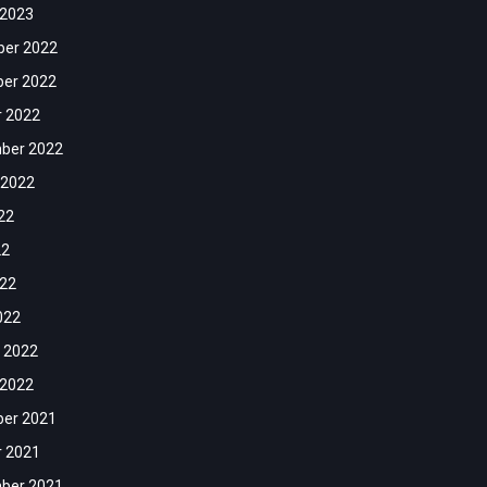
 2023
er 2022
er 2022
r 2022
ber 2022
 2022
22
22
022
022
 2022
 2022
er 2021
r 2021
ber 2021