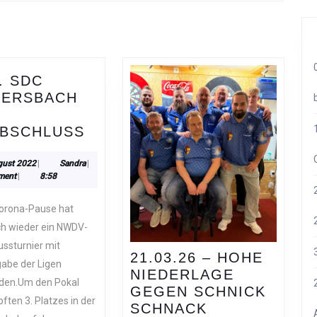
Next
post:
. SDC
ERSBACH
DER
ABSCHLUSS
1.
SDC
25.
Sandra
gust 2022
|
Sandra
|
August
ment
|
8:58
GUMMERSBACH
2022
BEIM
LIGAABSCHLUSS
ch wieder ein NWDV-
ussturnier mit
21.03.26 – HOHE
abe der Ligen
NIEDERLAGE
nden.Um den Pokal
GEGEN SCHNICK
ften 3. Platzes in der
SCHNACK