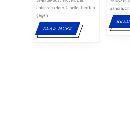
Swisttal-Buschhoven. Das
BKNS2 abz
entsprach dem Tabellenfünften
Sandra, Ch
gegen
READ
READ
READ MORE
MORE