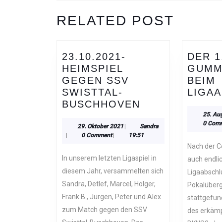
Previous
RELATED POST
post:
23.10.2021-
DER 1
HEIMSPIEL
GUMM
GEGEN SSV
BEIM
SWISTTAL-
LIGA
23.10.2021-
BUSCHHOVEN
HEIMSPIEL
25. Au
0 Com
GEGEN
29.
Sandra
29. Oktober 2021
|
Sandra
Oktober
|
0 Comment
|
19:51
SSV
2021
Nach der Corona-Pause hat
SWISTTAL-
In unserem letzten Ligaspiel in
auch endli
BUSCHHOVEN
diesem Jahr, versammelten sich
Ligaabschl
Sandra, Detlef, Marcel, Holger,
Pokalüberg
Frank B., Jürgen, Peter und Alex
stattgefu
zum Match gegen den SSV
des erkämp