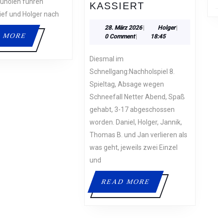
uholen fuhren
21.03.26
KASSIERT
ief und Holger nach
–
HOHE
28.
Holger
28. März 2026
|
Holger
|
READ
 MORE
März
0 Comment
|
18:45
NIEDERLAGE
2026
MORE
GEGEN
Diesmal im
SCHNICK
Schnellgang:Nachholspiel 8.
SCHNACK
Spieltag, Absage wegen
KASSIERT
Schneefall Netter Abend, Spaß
gehabt, 3-17 abgeschossen
worden. Daniel, Holger, Jannik,
Thomas B. und Jan verlieren als
was geht, jeweils zwei Einzel
und
READ
READ MORE
MORE