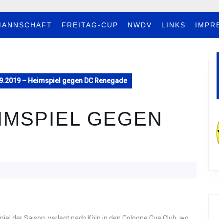
MANNSCHAFT
FREITAG-CUP
NWDV
LINKS
IMPR
9.2019 – Heimspiel gegen DC Renegade
EIMSPIEL GEGEN
piel der Saison, verlegt nach Köln in den Cologne Cue Club, wo