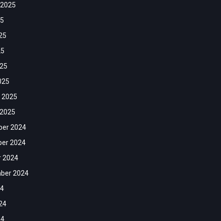
 2025
25
25
25
025
025
 2025
 2025
er 2024
er 2024
r 2024
ber 2024
24
24
24