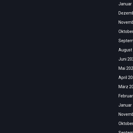
Januar
Dezemb
Novemb
Oktobe
Septem
August
Juni 20
Mai 20
April 2
März 2
Februar
Januar
Novemb
Oktobe
Septem