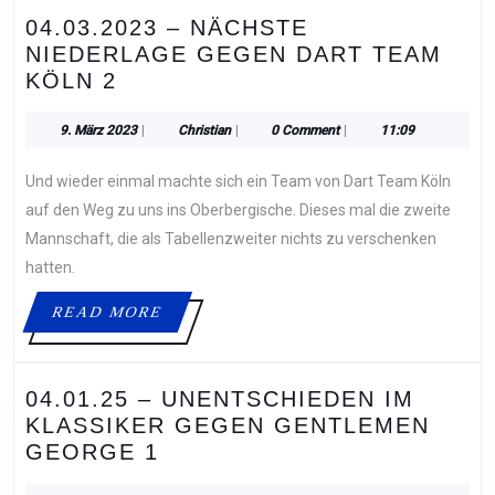
04.03.2023 – NÄCHSTE
NIEDERLAGE GEGEN DART TEAM
04.03.2023
KÖLN 2
–
NÄCHSTE
9.
Christian
9. März 2023
|
Christian
|
0 Comment
|
11:09
März
NIEDERLAGE
2023
Und wieder einmal machte sich ein Team von Dart Team Köln
GEGEN
DART
auf den Weg zu uns ins Oberbergische. Dieses mal die zweite
TEAM
Mannschaft, die als Tabellenzweiter nichts zu verschenken
KÖLN
hatten.
2
READ
READ MORE
MORE
04.01.25 – UNENTSCHIEDEN IM
KLASSIKER GEGEN GENTLEMEN
04.01.25
GEORGE 1
–