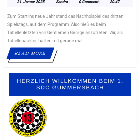
UNENTSCHIEDEN
21.
Sandra
21. Januar 2025
|
Sandra
|
0 Comment
|
20:47
Januar
IM
2025
Zum Start ins neue Jahr stand das Nachholspiel des dritten
KLASSIKER
GEGEN
Spielstags, auf dem Programm. Also hieß es beim
GENTLEMEN
Tabellenletzten von Gentlemen George anzutreten. Wir, als
GEORGE
Tabellenachter, hatten mit gerade mal
1
READ
READ MORE
MORE
HERZLICH WILLKOMMEN BEIM 1.
SDC GUMMERSBACH