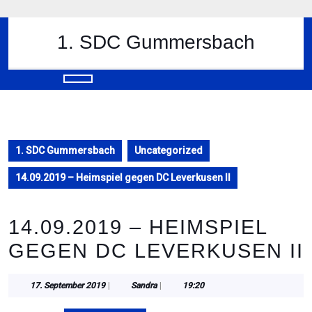
Skip
to
content
1. SDC Gummersbach
Skip
to
content
Open
Button
1. SDC Gummersbach
Uncategorized
14.09.2019 – Heimspiel gegen DC Leverkusen II
14.09.2019 – HEIMSPIEL
GEGEN DC LEVERKUSEN II
17.
Sandra
17. September 2019
|
Sandra
|
19:20
September
2019