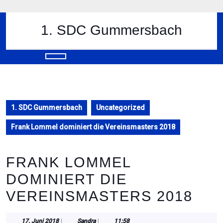
Skip
to
content
1. SDC Gummersbach
Skip
to
content
Open
Button
1. SDC Gummersbach
Uncategorized
Frank Lommel dominiert die Vereinsmasters 2018
FRANK LOMMEL
DOMINIERT DIE
VEREINSMASTERS 2018
17.
Sandra
17. Juni 2018
|
Sandra
|
11:58