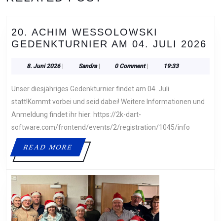
post:
post:
20. ACHIM WESSOLOWSKI
20
GEDENKTURNIER AM 04. JULI 2026
AC
W
8.
Sandra
8. Juni 2026
|
Sandra
|
0 Comment
|
19:33
Juni
G
2026
Unser diesjähriges Gedenkturnier findet am 04. Juli
A
04
statt!Kommt vorbei und seid dabei! Weitere Informationen und
JU
Anmeldung findet ihr hier: https://2k-dart-
20
software.com/frontend/events/2/registration/1045/info
READ
READ MORE
MORE