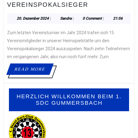
23.11.24
VEREINSPOKALSIEGER
–
FRANK
20.
Sandra
20. Dezember 2024
|
Sandra
|
0 Comment
|
21:56
Dezember
BAUERMEIST
2024
Zum letzten Vereinsturnier im Jahr 2024 trafen sich 15
SCHON
WIEDER
Vereinsmitglieder in unserer Heimspielstätte um den
VEREINSPOKA
Vereinspokalsieger 2024 auszuspielen. Nach zehn Teilnehmern
im vergangenen Jahr, also nun noch fünf mehr. Zum
READ
READ MORE
MORE
HERZLICH WILLKOMMEN BEIM 1.
SDC GUMMERSBACH