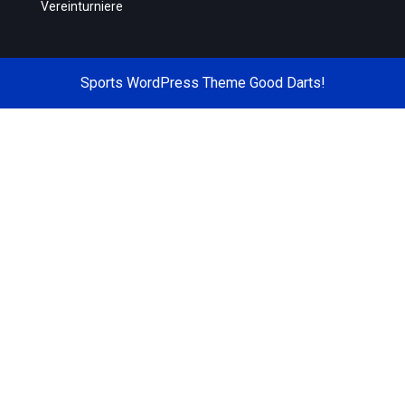
Vereinturniere
Sports WordPress Theme
Good Darts!
Scroll
Up