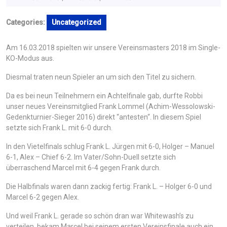
Juni
2018
Categories:
Uncategorized
Am 16.03.2018 spielten wir unsere Vereinsmasters 2018 im Single-
KO-Modus aus.
Diesmal traten neun Spieler an um sich den Titel zu sichern.
Da es bei neun Teilnehmern ein Achtelfinale gab, durfte Robbi
unser neues Vereinsmitglied Frank Lommel (Achim-Wessolowski-
Gedenkturnier-Sieger 2016) direkt “antesten“. In diesem Spiel
setzte sich Frank L. mit 6-0 durch.
In den Vietelfinals schlug Frank L. Jürgen mit 6-0, Holger – Manuel
6-1, Alex – Chief 6-2. Im Vater/Sohn-Duell setzte sich
überraschend Marcel mit 6-4 gegen Frank durch.
Die Halbfinals waren dann zackig fertig: Frank L. – Holger 6-0 und
Marcel 6-2 gegen Alex.
Und weil Frank L. gerade so schön dran war Whitewash’s zu
verteilen, bekam Marcel bei seinem ersten Vereinsfinale auch ein