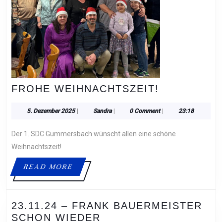
FROHE
FROHE WEIHNACHTSZEIT!
WEIHNACHT
5.
Sandra
5. Dezember 2025
|
Sandra
|
0 Comment
|
23:18
Dezember
2025
Der 1. SDC Gummersbach wünscht allen eine schöne
Weihnachtszeit!
READ
READ MORE
MORE
23.11.24 – FRANK BAUERMEISTER
SCHON WIEDER