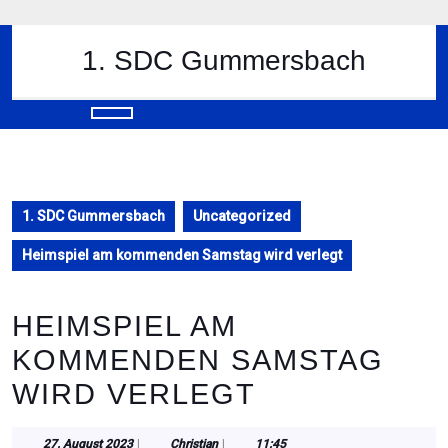
Skip
to
content
1. SDC Gummersbach
Skip
to
content
Open
Button
1. SDC Gummersbach
Uncategorized
Heimspiel am kommenden Samstag wird verlegt
HEIMSPIEL AM
KOMMENDEN SAMSTAG
WIRD VERLEGT
27.
Christian
27. August 2023
|
Christian
|
11:45