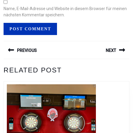
Name, E-Mail-Adresse und Website in diesem Browser für meinen
nächsten Kommentar speichern.
BEITRAGSNAVIGATION
PREVIOUS
NEXT
Previous
Next
RELATED POST
post:
post: