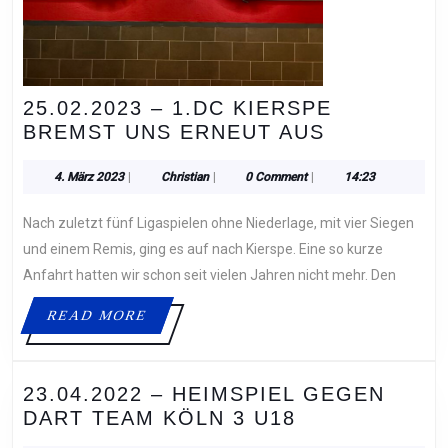
25.02.2023 – 1.DC KIERSPE
25.02.2023
BREMST UNS ERNEUT AUS
–
1.DC
4.
Christian
4. März 2023
|
Christian
|
0 Comment
|
14:23
März
KIERSPE
2023
Nach zuletzt fünf Ligaspielen ohne Niederlage, mit vier Siegen
BREMST
UNS
und einem Remis, ging es auf nach Kierspe. Eine so kurze
ERNEUT
Anfahrt hatten wir schon seit vielen Jahren nicht mehr. Den
AUS
READ
READ MORE
MORE
23.04.2022 – HEIMSPIEL GEGEN
23.04.2022
DART TEAM KÖLN 3 U18
–