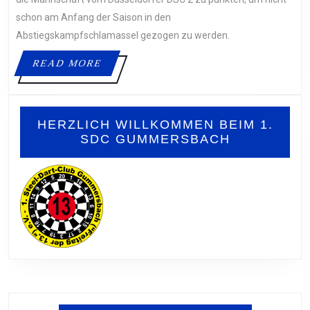
DSC
2
schon am Anfang der Saison in den
GELINGT
Abstiegskampfschlamassel gezogen zu werden.
DER
READ
READ MORE
ERSTE
MORE
SIEG
IN
DIESER
HERZLICH WILLKOMMEN BEIM 1.
SAISON
SDC GUMMERSBACH