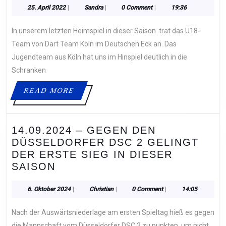
HEIMSPIEL
25.
Sandra
25. April 2022
|
Sandra
|
0 Comment
|
19:36
April
GEGEN
2022
In unserem letzten Heimspiel in dieser Saison trat das U18-
DART
TEAM
Team von Dart Team Köln im Deutschen Eck an. Das
KÖLN
Jugendteam aus Köln hat uns im Hinspiel deutlich in die
3
Schranken
U18
READ
READ MORE
MORE
14.09.2024 – GEGEN DEN
DÜSSELDORFER DSC 2 GELINGT
DER ERSTE SIEG IN DIESER
14.09.2024
SAISON
–
GEGEN
6.
Christian
6. Oktober 2024
|
Christian
|
0 Comment
|
14:05
Oktober
DEN
2024
Nach der Auswärtsniederlage am ersten Spieltag hieß es gegen
DÜSSELDORFER
die Mannschaft vom Düsseldorfer DSC 2 zu punkten, um nicht