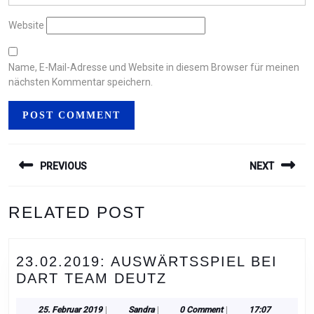
Website
Name, E-Mail-Adresse und Website in diesem Browser für meinen
nächsten Kommentar speichern.
BEITRAGSNAVIGATION
PREVIOUS
NEXT
Previous
Next
RELATED POST
post:
post:
23.02.2019: AUSWÄRTSSPIEL BEI
23.02.2019:
DART TEAM DEUTZ
AUSWÄRTSSPIEL
BEI
25.
Sandra
25. Februar 2019
|
Sandra
|
0 Comment
|
17:07