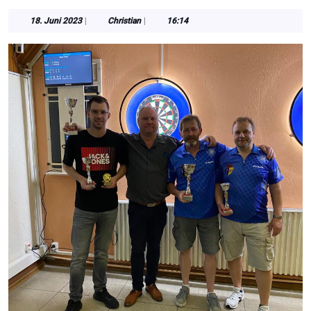
18.
Christian
18. Juni 2023
|
Christian
|
16:14
Juni
2023