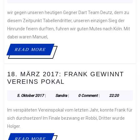
Februar
DART
2019
wir gegen unseren heutigen Gegner Dart Team Deutz, dem zu
TEAM
DEUTZ
diesem Zeitpunkt Tabellendritter, unseren einzigen Sieg der
Hinrunde feiern durften, fuhren wir guten Mutes nach Köln. Mit
dabei waren Manuel,
READ
READ MORE
MORE
18. MÄRZ 2017: FRANK GEWINNT
18.
VEREINS POKAL
MÄRZ
2017:
5.
Sandra
5. Oktober 2017
|
Sandra
|
0 Comment
|
22:20
Oktober
FRANK
2017
Im verspäteten Vereinspokal vom letzten Jahr, konnte Frank für
GEWINNT
VEREINS
sich durchsetzen! Im Finale bezwang er Robbi, Dritter wurde
POKAL
Holger.
READ
READ MORE