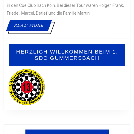
PLEI
in den Cue Club nach Köln. Bei dieser Tour waren Holger, Frank,
GEG
Friedel, Marcel, Detlef und die Familie Martin
DART
READ
READ MORE
TEAM
MORE
KÖLN
3
U18
HERZLICH WILLKOMMEN BEIM 1.
SDC GUMMERSBACH