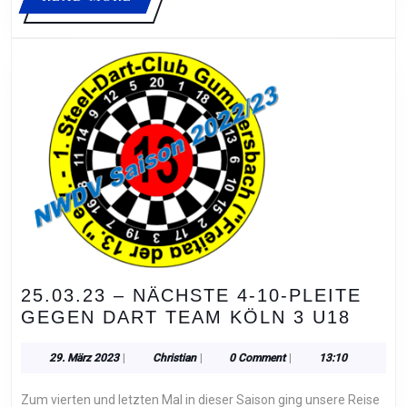
MORE
25.03.23 – NÄCHSTE 4-10-PLEITE
25.03
GEGEN DART TEAM KÖLN 3 U18
–
NÄCH
29.
Christian
29. März 2023
|
Christian
|
0 Comment
|
13:10
März
4-
2023
Zum vierten und letzten Mal in dieser Saison ging unsere Reise
10-