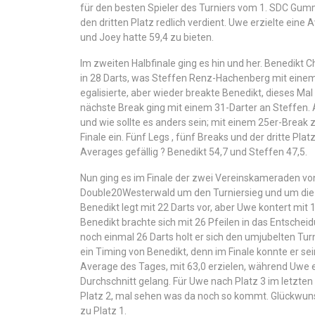
für den besten Spieler des Turniers vom 1. SDC Gum
den dritten Platz redlich verdient. Uwe erzielte eine
und Joey hatte 59,4 zu bieten.
Im zweiten Halbfinale ging es hin und her. Benedikt C
in 28 Darts, was Steffen Renz-Hachenberg mit eine
egalisierte, aber wieder breakte Benedikt, dieses Mal
nächste Break ging mit einem 31-Darter an Steffen. 
und wie sollte es anders sein; mit einem 25er-Break 
Finale ein. Fünf Legs , fünf Breaks und der dritte Plat
Averages gefällig ? Benedikt 54,7 und Steffen 47,5.
Nun ging es im Finale der zwei Vereinskameraden vo
Double20Westerwald um den Turniersieg und um die 
Benedikt legt mit 22 Darts vor, aber Uwe kontert mit 
Benedikt brachte sich mit 26 Pfeilen in das Entschei
noch einmal 26 Darts holt er sich den umjubelten Tur
ein Timing von Benedikt, denn im Finale konnte er se
Average des Tages, mit 63,0 erzielen, während Uwe e
Durchschnitt gelang. Für Uwe nach Platz 3 im letzten
Platz 2, mal sehen was da noch so kommt. Glückwun
zu Platz 1.