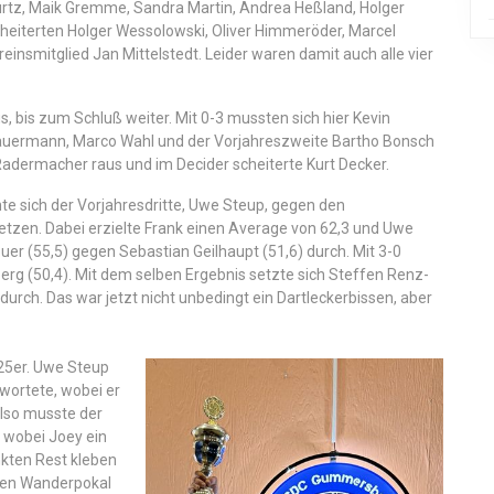
urtz, Maik Gremme, Sandra Martin, Andrea Heßland, Holger
eiterten Holger Wessolowski, Oliver Himmeröder, Marcel
nsmitglied Jan Mittelstedt. Leider waren damit auch alle vier
s, bis zum Schluß weiter. Mit 0-3 mussten sich hier Kevin
Sauermann, Marco Wahl und der Vorjahreszweite Bartho Bonsch
Radermacher raus und im Decider scheiterte Kurt Decker.
nte sich der Vorjahresdritte, Uwe Steup, gegen den
setzen. Dabei erzielte Frank einen Average von 62,3 und Uwe
euer (55,5) gegen Sebastian Geilhaupt (51,6) durch. Mit 3-0
erg (50,4). Mit dem selben Ergebnis setzte sich Steffen Renz-
urch. Das war jetzt nicht unbedingt ein Dartleckerbissen, aber
 25er. Uwe Steup
wortete, wobei er
Also musste der
 wobei Joey ein
nkten Rest kleben
 den Wanderpokal