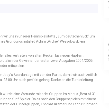
 wir uns in unserer Heimspielstätte „Zum deutschen Eck“ um
nes Gründungsmitglied Achim „Archie“ Wessolowski ein
r alles vertreten, von alten Recken bis neuen Hüpfern.
rplötzlich der Gewinner der ersten zwei Ausgaben 2004/2005,
eder mitspielen.
Joey´s Boardanlage mit von der Partie, damit wir auch zeitlich
 23.00 Uhr auch perfekt gelang, Danke an die Turnierleitung
lt wurde eine Vorrunde mit acht Gruppen im Modus „Best of 3“.
i Gruppen fünf Spieler. Da es nach den Gruppenspielen mit einem
n Letzten der Fünfergruppen, Thomas Krämer und Leon Brügmann