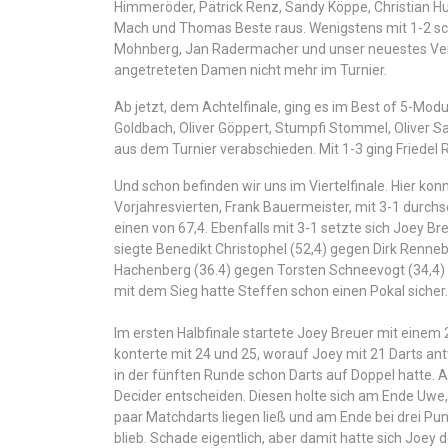
Himmeröder, Pätrick Renz, Sandy Köppe, Christian H
Mach und Thomas Beste raus. Wenigstens mit 1-2 sch
Mohnberg, Jan Radermacher und unser neuestes Verei
angetreteten Damen nicht mehr im Turnier.
Ab jetzt, dem Achtelfinale, ging es im Best of 5-Modu
Goldbach, Oliver Göppert, Stumpfi Stommel, Oliver 
aus dem Turnier verabschieden. Mit 1-3 ging Friedel 
Und schon befinden wir uns im Viertelfinale. Hier kon
Vorjahresvierten, Frank Bauermeister, mit 3-1 durch
einen von 67,4. Ebenfalls mit 3-1 setzte sich Joey Br
siegte Benedikt Christophel (52,4) gegen Dirk Renneb
Hachenberg (36.4) gegen Torsten Schneevogt (34,4) d
mit dem Sieg hatte Steffen schon einen Pokal sicher.
Im ersten Halbfinale startete Joey Breuer mit einem
konterte mit 24 und 25, worauf Joey mit 21 Darts ant
in der fünften Runde schon Darts auf Doppel hatte. 
Decider entscheiden. Diesen holte sich am Ende Uwe,
paar Matchdarts liegen ließ und am Ende bei drei Pu
blieb. Schade eigentlich, aber damit hatte sich Joey