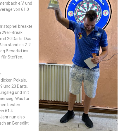
mersbach e.V. und
 Average von 61,0
hristophel breakte
m 29er-Break
 mit 20 Darts. Das
Also stand es 2-2
zog Benedikt ins
z für Steffen.
n
dicken Pokale.
19 und 23 Darts.
dungsleg und mit
niersieg. Was für
inen besten
in 61,4
 Jahr nun also
sch an Benedikt