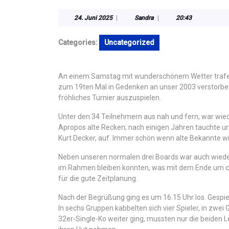
24.
Sandra
24. Juni 2025
|
Sandra
|
20:43
Juni
2025
Categories:
Uncategorized
An einem Samstag mit wunderschönem Wetter trafen
zum 19ten Mal in Gedenken an unser 2003 verstorbe
fröhliches Turnier auszuspielen.
Unter den 34 Teilnehmern aus nah und fern, war wiede
Apropos alte Recken; nach einigen Jahren tauchte u
Kurt Decker, auf. Immer schön wenn alte Bekannte wi
Neben unseren normalen drei Boards war auch wieder 
im Rahmen bleiben konnten, was mit dem Ende um ca.
für die gute Zeitplanung.
Nach der Begrüßung ging es um 16.15 Uhr los. Gespie
In sechs Gruppen kabbelten sich vier Spieler, in zwe
32er-Single-Ko weiter ging, mussten nur die beide