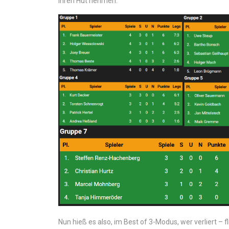
ihren Hut nehmen.
Nun hieß es also, im Best of 3-Modus, wer verliert – fl