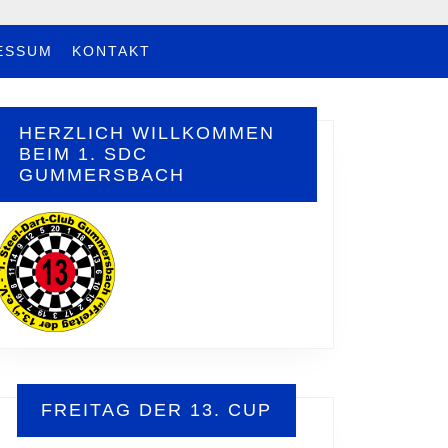
ESSUM
KONTAKT
HERZLICH WILLKOMMEN
BEIM 1. SDC
GUMMERSBACH
FREITAG DER 13. CUP