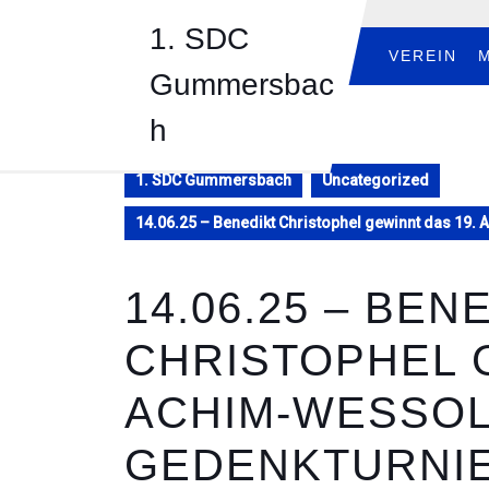
Skip
1. SDC
to
content
VEREIN
Gummersbac
Skip
to
h
content
1. SDC Gummersbach
Uncategorized
14.06.25 – Benedikt Christophel gewinnt das 19
14.06.25 – BEN
CHRISTOPHEL 
ACHIM-WESSOL
GEDENKTURNIE