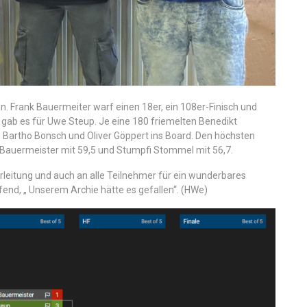
en. Frank Bauermeiter warf einen 18er, ein 108er-Finisch und
r gab es für Uwe Steup. Je eine 180 friemelten Benedikt
 Bartho Bonsch und Oliver Göppert ins Board. Den höchsten
 Bauermeister mit 59,5 und Stumpfi Stommel mit 56,7.
leitung und auch an alle Teilnehmer für ein wunderbares
ffend, „ Unserem Archie hätte es gefallen“. (HWe)