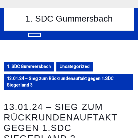
Skip
to
content
1. SDC Gummersbach
Skip
to
content
Open
Button
1. SDC Gummersbach
Uncategorized
13.01.24 – Sieg zum Rückrundenauftakt gegen 1.SDC
Siegerland 3
13.01.24 – SIEG ZUM
RÜCKRUNDENAUFTAKT
GEGEN 1.SDC