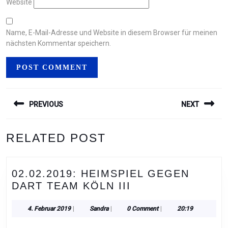
Website
Name, E-Mail-Adresse und Website in diesem Browser für meinen
nächsten Kommentar speichern.
BEITRAGSNAVIGATION
PREVIOUS
NEXT
Previous
Next
RELATED POST
post:
post:
02.02.2019: HEIMSPIEL GEGEN
02.02.2019:
DART TEAM KÖLN III
HEIMSPIEL
GEGEN
4.
Sandra
4. Februar 2019
|
Sandra
|
0 Comment
|
20:19
Februar
DART
2019