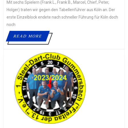
Mit sechs Spielern (Frank L., Frank B., Marcel, Chief, Peter,
TEAM
KÖLN
Holger) traten wir gegen den Tabellenführer aus Köln an. Der
III
erste Einzelblock endete nach schneller Führung für Köln doch
noch
READ
READ MORE
MORE