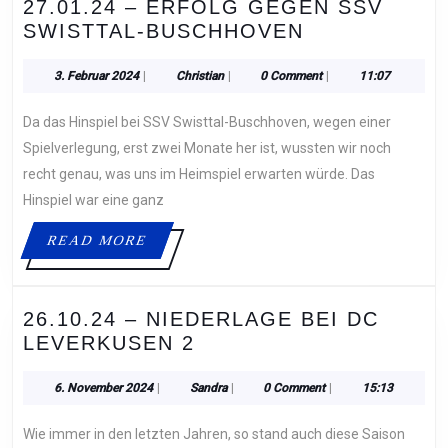
27.01.24 – ERFOLG GEGEN SSV
27.01.24
SWISTTAL-BUSCHHOVEN
–
ERFOLG
3.
Christian
3. Februar 2024
|
Christian
|
0 Comment
|
11:07
Februar
GEGEN
2024
Da das Hinspiel bei SSV Swisttal-Buschhoven, wegen einer
SSV
SWISTTAL-
Spielverlegung, erst zwei Monate her ist, wussten wir noch
BUSCHHOVE
recht genau, was uns im Heimspiel erwarten würde. Das
Hinspiel war eine ganz
READ
READ MORE
MORE
26.10.24 – NIEDERLAGE BEI DC
26.10.24
LEVERKUSEN 2
–
NIEDERLAGE
6.
Sandra
6. November 2024
|
Sandra
|
0 Comment
|
15:13
November
BEI
2024
Wie immer in den letzten Jahren, so stand auch diese Saison
DC