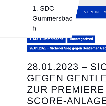
Skip
1. SDC
to
content
VEREIN
Gummersbac
Skip
to
h
content
1. SDC Gummersbach
Uncategorized
28.01.2023 – Sicherer Sieg gegen Gentlemen Ge
28.01.2023 – S
GEGEN GENTL
ZUR PREMIERE
SCORE-ANLAG