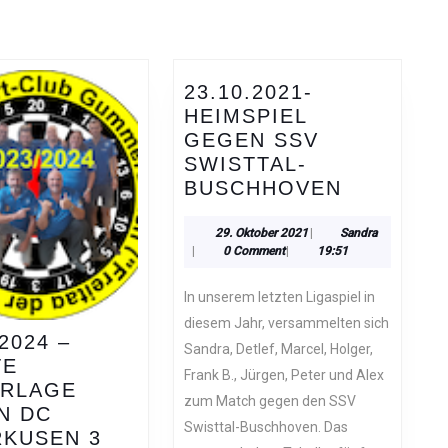
Next
post:
23.10.2021-
HEIMSPIEL
GEGEN SSV
SWISTTAL-
23.10.202
BUSCHHOVEN
HEIMSPI
GEGEN
29.
Sandra
29. Oktober 2021
|
Sandra
Oktober
|
0 Comment
|
19:51
SSV
2021
SWISTTA
In unserem letzten Ligaspiel in
BUSCHH
diesem Jahr, versammelten sich
.2024 –
Sandra, Detlef, Marcel, Holger,
TE
Frank B., Jürgen, Peter und Alex
ERLAGE
zum Match gegen den SSV
N DC
Swisttal-Buschhoven. Das
24.02.2024
RKUSEN 3