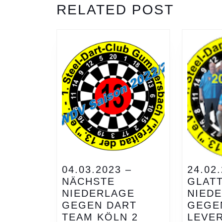
Previous
RELATED POST
post:
04.03.2023 –
24.02
NÄCHSTE
GLAT
NIEDERLAGE
NIED
GEGEN DART
GEGE
04.03.2023
TEAM KÖLN 2
LEVE