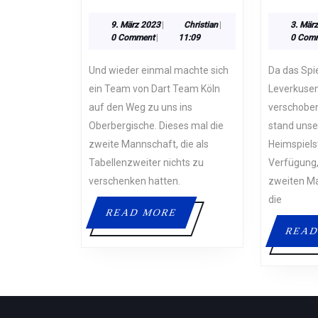
–
NÄCHSTE
9.
Christian
9. März 2023
|
Christian
|
3. Mär
März
0 Comment
|
11:09
0 Com
NIEDERLAGE
2023
GEGEN
Und wieder einmal machte sich
Da das Spiel gegen DC
DART
ein Team von Dart Team Köln
Leverkuse
TEAM
auf den Weg zu uns ins
verschobe
KÖLN
Oberbergische. Dieses mal die
stand unse
2
zweite Mannschaft, die als
Heimspielst
Tabellenzweiter nichts zu
Verfügung,
verschenken hatten.
zweiten Mal
die
READ
READ MORE
MORE
READ