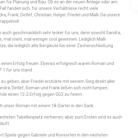
stian für Planung und Bau. Ob es an der neuen Anlage oder am
ll fanden sich, für unsere Verhältnisse recht viele
, Frank, Detlef, Christian, Holger, Friedel und Malli. Da unsere
appelvoll.
nn auch geschmäcklich sehr lecker für uns, denn sowohl Sandra,
le, mal mehr, mal weniger cool gewinnen. Lediglich Malli
ze, die lediglich alte Bergleute bei einer Zechenschließung
er einen Erfolg freuen. Ebenso erfolgreich waren Roman und
-1 für uns stand.
 zu geben, aber Friedel erstickte mit seinem Sieg direkt aller
dra, Detlef, Roman und Frank ließen sich nicht lumpen.
Ende einen 12-2 Erfolg gegen GG2 zu feiern.
ch unser Roman mit einem 18-Darter in den Sack.
sechsten Tabellenplatz verharren, aber zum Ersten sind es auch
läuft.
ert Spiele gegen Gabriele und Konsorten in den nächsten