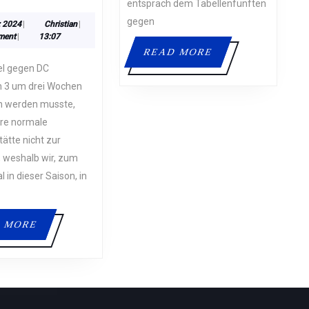
entsprach dem Tabellenfünften
–
gegen
GLATTE
3.
Christian
z 2024
|
Christian
|
März
ment
|
13:07
NIEDERLAGE
2024
READ
READ MORE
GEGEN
MORE
DC
n 3 um drei Wochen
LEVERKUSEN
n werden musste,
3
re normale
ätte nicht zur
 weshalb wir, zum
 in dieser Saison, in
READ
 MORE
MORE