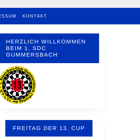
ESSUM
KONTAKT
HERZLICH WILLKOMMEN
BEIM 1. SDC
GUMMERSBACH
FREITAG DER 13. CUP