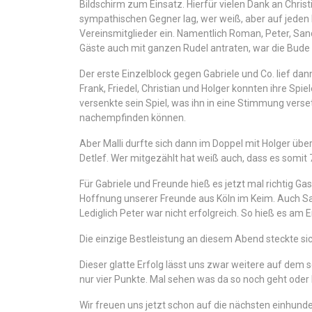
Bildschirm zum Einsatz. Hierfür vielen Dank an Chri
sympathischen Gegner lag, wer weiß, aber auf jeden Fa
Vereinsmitglieder ein. Namentlich Roman, Peter, Sandra
Gäste auch mit ganzen Rudel antraten, war die Bude r
Der erste Einzelblock gegen Gabriele und Co. lief da
Frank, Friedel, Christian und Holger konnten ihre Spie
versenkte sein Spiel, was ihn in eine Stimmung verset
nachempfinden können.
Aber Malli durfte sich dann im Doppel mit Holger üb
Detlef. Wer mitgezählt hat weiß auch, dass es somit 7
Für Gabriele und Freunde hieß es jetzt mal richtig Gas
Hoffnung unserer Freunde aus Köln im Keim. Auch San
Lediglich Peter war nicht erfolgreich. So hieß es am 
Die einzige Bestleistung an diesem Abend steckte si
Dieser glatte Erfolg lässt uns zwar weitere auf dem 
nur vier Punkte. Mal sehen was da so noch geht oder 
Wir freuen uns jetzt schon auf die nächsten einhund